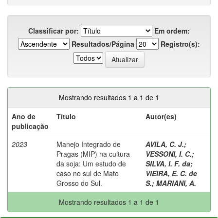
Classificar por:
Em ordem:
Resultados/Página
Registro(s):
Mostrando resultados 1 a 1 de 1
Ano de
Título
Autor(es)
publicação
2023
Manejo Integrado de
AVILA, C. J.
;
Pragas (MIP) na cultura
VESSONI, I. C.
;
da soja: Um estudo de
SILVA, I. F. da
;
caso no sul de Mato
VIEIRA, E. C. de
Grosso do Sul.
S.
;
MARIANI, A.
Mostrando resultados 1 a 1 de 1