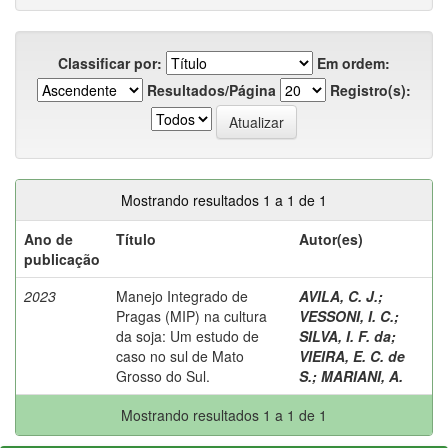
Classificar por:
Em ordem:
Resultados/Página
Registro(s):
Mostrando resultados 1 a 1 de 1
Ano de
Título
Autor(es)
publicação
2023
Manejo Integrado de
AVILA, C. J.
;
Pragas (MIP) na cultura
VESSONI, I. C.
;
da soja: Um estudo de
SILVA, I. F. da
;
caso no sul de Mato
VIEIRA, E. C. de
Grosso do Sul.
S.
;
MARIANI, A.
Mostrando resultados 1 a 1 de 1