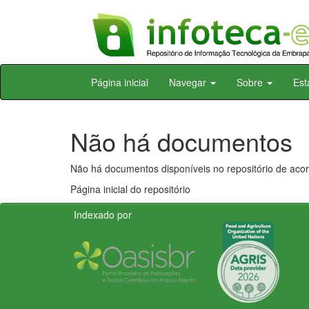
Skip
Página inicial
Navegar
Sobre
Est
navigation
Não há documentos
Não há documentos disponíveis no repositório de acor
Página inicial do repositório
Indexado por