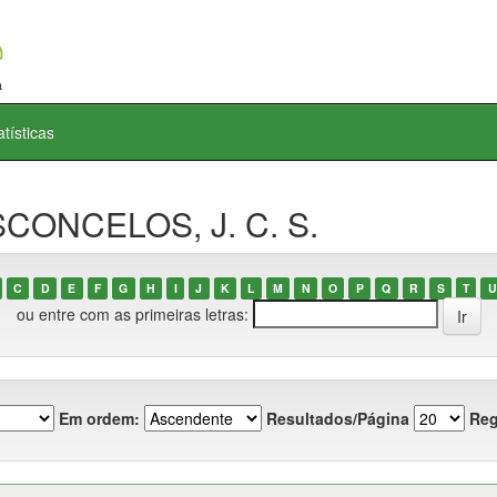
atísticas
SCONCELOS, J. C. S.
C
D
E
F
G
H
I
J
K
L
M
N
O
P
Q
R
S
T
U
ou entre com as primeiras letras:
Em ordem:
Resultados/Página
Reg