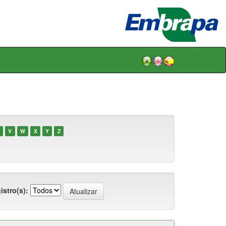
V
W
X
Y
Z
istro(s):