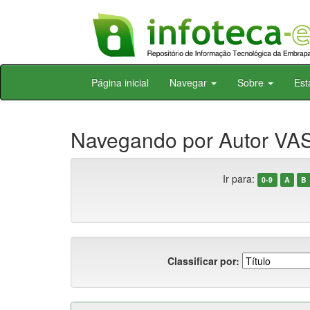
Skip
Página inicial
Navegar
Sobre
Est
navigation
Navegando por Autor VA
Ir para:
0-9
A
B
Classificar por: