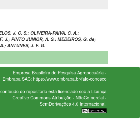
OS, J. C. S.
;
OLIVEIRA-PAIVA, C. A.
;
. J.
;
PINTO JUNIOR, A. S.
;
MEDEIROS, G. de
;
A.
;
ANTUNES, J. F. G.
Empresa Brasileira de Pesquisa Agropecuária -
Embrapa
SAC:
https://www.embrapa.br/fale-conosco
conteúdo do repositório está licenciado sob a Licença
Creative Commons
Atribuição - NãoComercial -
SemDerivações 4.0 Internacional.