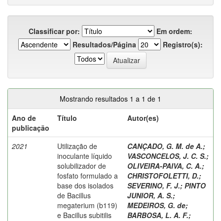
Classificar por:
Em ordem:
Resultados/Página
Registro(s):
Mostrando resultados 1 a 1 de 1
Ano de
Título
Autor(es)
publicação
2021
Utilização de
CANÇADO, G. M. de A.
;
inoculante líquido
VASCONCELOS, J. C. S.
;
solubilizador de
OLIVEIRA-PAIVA, C. A.
;
fosfato formulado a
CHRISTOFOLETTI, D.
;
base dos isolados
SEVERINO, F. J.
;
PINTO
de Bacillus
JUNIOR, A. S.
;
megaterium (b119)
MEDEIROS, G. de
;
e Bacillus subitilis
BARBOSA, L. A. F.
;