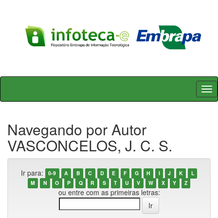
Skip
navigation
Navegando por Autor
VASCONCELOS, J. C. S.
Ir para:
0-9
A
B
C
D
E
F
G
H
I
J
K
L
M
N
O
P
Q
R
S
T
U
V
W
X
Y
Z
ou entre com as primeiras letras: