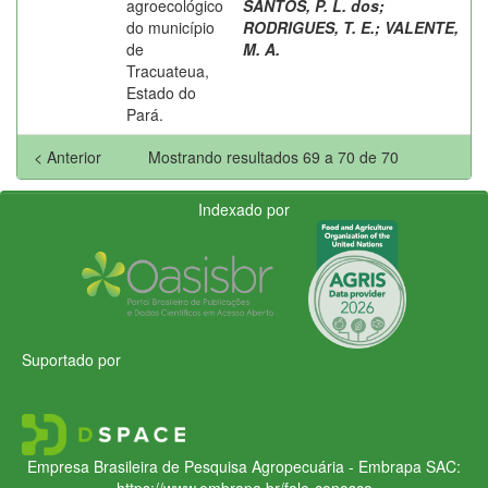
agroecológico
SANTOS, P. L. dos
;
do município
RODRIGUES, T. E.
;
VALENTE,
de
M. A.
Tracuateua,
Estado do
Pará.
< Anterior
Mostrando resultados 69 a 70 de 70
Indexado por
Suportado por
Empresa Brasileira de Pesquisa Agropecuária - Embrapa
SAC:
https://www.embrapa.br/fale-conosco