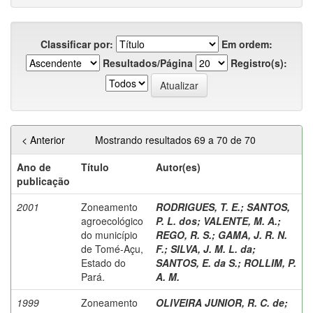
Classificar por:
Em ordem:
Resultados/Página
Registro(s):
< Anterior
Mostrando resultados 69 a 70 de 70
Ano de
Título
Autor(es)
publicação
2001
Zoneamento
RODRIGUES, T. E.
;
SANTOS,
agroecológico
P. L. dos
;
VALENTE, M. A.
;
do município
REGO, R. S.
;
GAMA, J. R. N.
de Tomé-Açu,
F.
;
SILVA, J. M. L. da
;
Estado do
SANTOS, E. da S.
;
ROLLIM, P.
Pará.
A. M.
1999
Zoneamento
OLIVEIRA JUNIOR, R. C. de
;