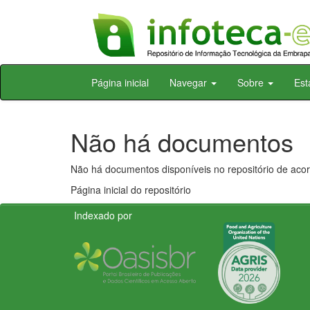
Skip
Página inicial
Navegar
Sobre
Est
navigation
Não há documentos
Não há documentos disponíveis no repositório de acor
Página inicial do repositório
Indexado por