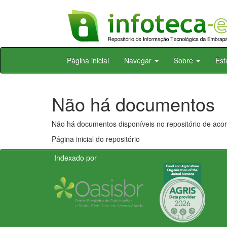
Skip
Página inicial
Navegar
Sobre
Est
navigation
Não há documentos
Não há documentos disponíveis no repositório de acor
Página inicial do repositório
Indexado por