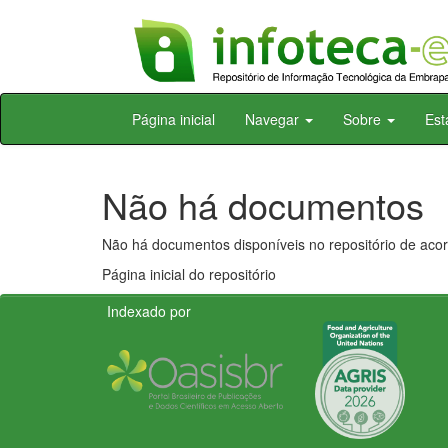
Skip
Página inicial
Navegar
Sobre
Est
navigation
Não há documentos
Não há documentos disponíveis no repositório de acor
Página inicial do repositório
Indexado por