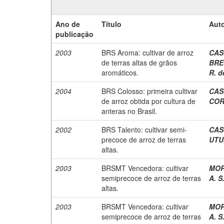
Ano de
Título
Auto
publicação
2003
BRS Aroma: cultivar de arroz
CAST
de terras altas de grãos
BRE
aromáticos.
R. d
2004
BRS Colosso: primeira cultivar
CAST
de arroz obtida por cultura de
COR
anteras no Brasil.
2002
BRS Talento: cultivar semi-
CAST
precoce de arroz de terras
UTU
altas.
2003
BRSMT Vencedora: cultivar
MORA
semiprecoce de arroz de terras
A. S
altas.
2003
BRSMT Vencedora: cultivar
MORA
semiprecoce de arroz de terras
A. S