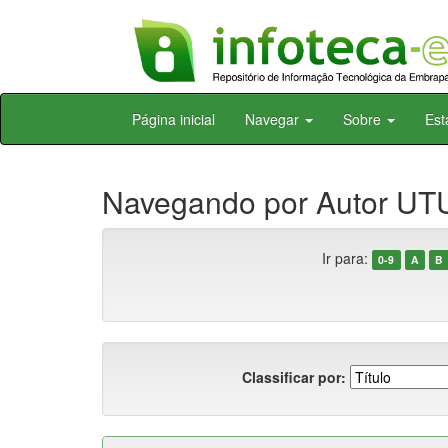
Skip
Página inicial
Navegar
Sobre
Est
navigation
Navegando por Autor UT
Ir para:
0-9
A
B
Classificar por: