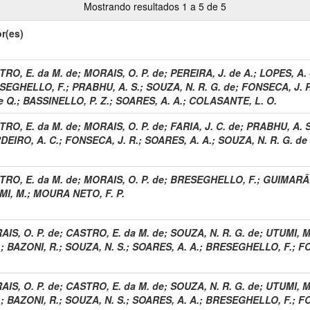
Mostrando resultados 1 a 5 de 5
r(es)
RO, E. da M. de
;
MORAIS, O. P. de
;
PEREIRA, J. de A.
;
LOPES, A. 
SEGHELLO, F.
;
PRABHU, A. S.
;
SOUZA, N. R. G. de
;
FONSECA, J. R
e Q.
;
BASSINELLO, P. Z.
;
SOARES, A. A.
;
COLASANTE, L. O.
RO, E. da M. de
;
MORAIS, O. P. de
;
FARIA, J. C. de
;
PRABHU, A. S
DEIRO, A. C.
;
FONSECA, J. R.
;
SOARES, A. A.
;
SOUZA, N. R. G. de
RO, E. da M. de
;
MORAIS, O. P. de
;
BRESEGHELLO, F.
;
GUIMARÃE
MI, M.
;
MOURA NETO, F. P.
IS, O. P. de
;
CASTRO, E. da M. de
;
SOUZA, N. R. G. de
;
UTUMI, M
.
;
BAZONI, R.
;
SOUZA, N. S.
;
SOARES, A. A.
;
BRESEGHELLO, F.
;
FO
IS, O. P. de
;
CASTRO, E. da M. de
;
SOUZA, N. R. G. de
;
UTUMI, M
.
;
BAZONI, R.
;
SOUZA, N. S.
;
SOARES, A. A.
;
BRESEGHELLO, F.
;
FO