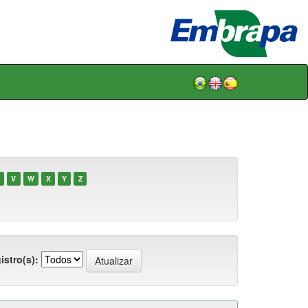
V
W
X
Y
Z
istro(s):