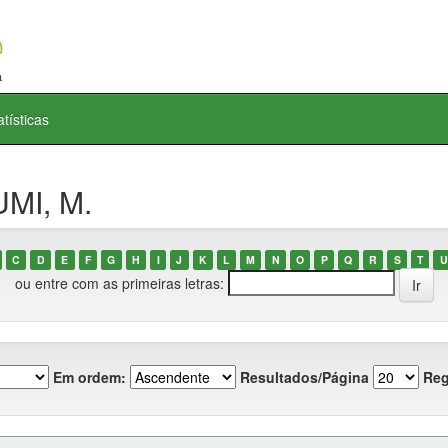
atísticas
UMI, M.
C
D
E
F
G
H
I
J
K
L
M
N
O
P
Q
R
S
T
U
ou entre com as primeiras letras:
Em ordem:
Resultados/Página
Reg