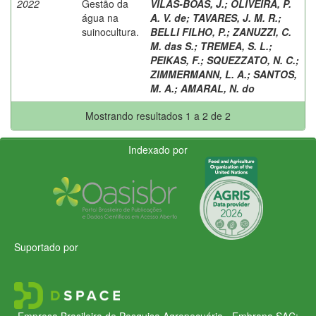
2022
Gestão da
VILAS-BOAS, J.
;
OLIVEIRA, P.
água na
A. V. de
;
TAVARES, J. M. R.
;
suinocultura.
BELLI FILHO, P.
;
ZANUZZI, C.
M. das S.
;
TREMEA, S. L.
;
PEIKAS, F.
;
SQUEZZATO, N. C.
;
ZIMMERMANN, L. A.
;
SANTOS,
M. A.
;
AMARAL, N. do
Mostrando resultados 1 a 2 de 2
Indexado por
Suportado por
Empresa Brasileira de Pesquisa Agropecuária - Embrapa
SAC: