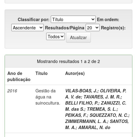
Classificar por:
Em ordem:
Resultados/Página
Registro(s):
Mostrando resultados 1 a 2 de 2
Ano de
Título
Autor(es)
publicação
2016
Gestão da
VILAS-BOAS, J.
;
OLIVEIRA, P.
água na
A. V. de
;
TAVARES, J. M. R.
;
suinocultura.
BELLI FILHO, P.
;
ZANUZZI, C.
M. das S.
;
TREMEA, S. L.
;
PEIKAS, F.
;
SQUEZZATO, N. C.
;
ZIMMERMANN, L. A.
;
SANTOS,
M. A.
;
AMARAL, N. do