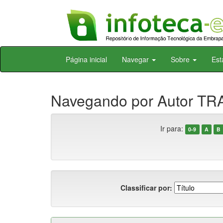
Skip
Página inicial
Navegar
Sobre
Est
navigation
Navegando por Autor TR
Ir para:
0-9
A
B
Classificar por: