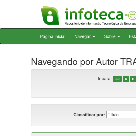
Skip
Página inicial
Navegar
Sobre
Est
navigation
Navegando por Autor TR
Ir para:
0-9
A
B
Classificar por: