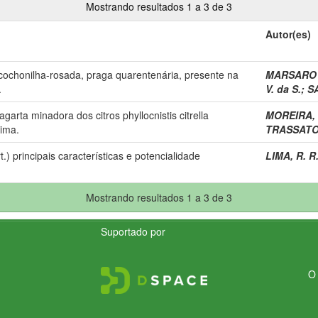
Mostrando resultados 1 a 3 de 3
Autor(es)
ochonilha-rosada, praga quarentenária, presente na
MARSARO J
.
V. da S.
;
SÁ
garta minadora dos citros phyllocnistis citrella
MOREIRA, 
aima.
TRASSATO,
) principais características e potencialidade
LIMA, R. R
Mostrando resultados 1 a 3 de 3
Suportado por
O 