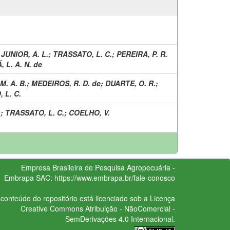
UNIOR, A. L.
;
TRASSATO, L. C.
;
PEREIRA, P. R.
, L. A. N. de
M. A. B.
;
MEDEIROS, R. D. de
;
DUARTE, O. R.
;
 L. C.
.
;
TRASSATO, L. C.
;
COELHO, V.
Empresa Brasileira de Pesquisa Agropecuária -
Embrapa
SAC:
https://www.embrapa.br/fale-conosco
conteúdo do repositório está licenciado sob a Licença
Creative Commons
Atribuição - NãoComercial -
SemDerivações 4.0 Internacional.