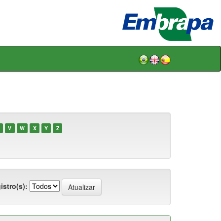
V
W
X
Y
Z
istro(s):