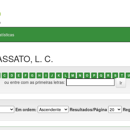
atísticas
ASSATO, L. C.
C
D
E
F
G
H
I
J
K
L
M
N
O
P
Q
R
S
T
U
ou entre com as primeiras letras:
Em ordem:
Resultados/Página
Reg