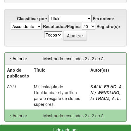
Classificar por:
Em ordem:
Resultados/Página
Registro(s):
< Anterior
Mostrando resultados 2 a 2 de 2
Ano de
Título
Autor(es)
publicação
2011
Miniestaquia de
KALIL FILHO, A.
Liquidambar styraciflua
N.
;
WENDLING,
para o resgate de clones
I.
;
TRACZ, A. L.
superiores.
< Anterior
Mostrando resultados 2 a 2 de 2
Indexado por