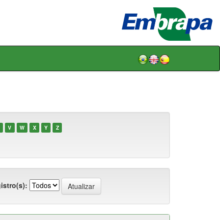
V
W
X
Y
Z
istro(s):