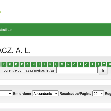
atísticas
CZ, A. L.
C
D
E
F
G
H
I
J
K
L
M
N
O
P
Q
R
S
T
U
ou entre com as primeiras letras:
Em ordem:
Resultados/Página
Reg