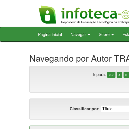
Skip
Página inicial
Navegar
Sobre
Est
navigation
Navegando por Autor TRA
Ir para:
0-9
A
B
Classificar por: