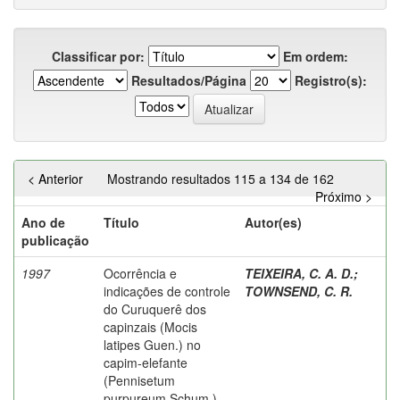
Classificar por:
Em ordem:
Resultados/Página
Registro(s):
< Anterior
Mostrando resultados 115 a 134 de 162
Próximo >
Ano de
Título
Autor(es)
publicação
1997
Ocorrência e
TEIXEIRA, C. A. D.
;
indicações de controle
TOWNSEND, C. R.
do Curuquerê dos
capinzais (Mocis
latipes Guen.) no
capim-elefante
(Pennisetum
purpureum Schum.)