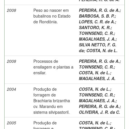
2008
Peso ao nascer em
PEREIRA, R. G. de A.
;
bubalinos no Estado
BARBOSA, S. B. P.
;
de Rondônia.
LOPES, C. R. de A.
;
SANTORO, K. R.
;
TOWNSEND, C. R.
;
MAGALHAES, J. A.
;
SILVA NETTO, F. G.
da
;
COSTA, N. de L.
2008
Processos de
PEREIRA, R. G. de A.
;
ensilagem e plantas a
TOWNSEND, C. R.
;
ensilar.
COSTA, N. de L.
;
MAGALHAES, J. A.
2004
Produção de
COSTA, N. de L.
;
forragem de
TOWNSEND, C. R.
;
Brachiaria brizantha
MAGALHAES, J. A.
;
cv. Marandu em
PEREIRA, R. G. de A.
;
sistema silvipastoril.
OLIVEIRA, J. R. da C.
2005
Produção de
COSTA, N. de L.
;
forragem e
TOWNSEND, C. R.
;