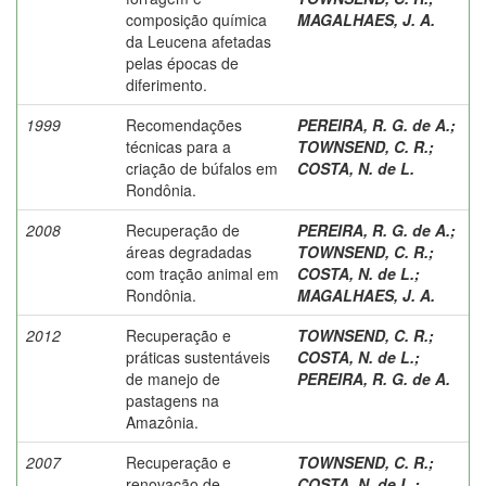
composição química
MAGALHAES, J. A.
da Leucena afetadas
pelas épocas de
diferimento.
1999
Recomendações
PEREIRA, R. G. de A.
;
técnicas para a
TOWNSEND, C. R.
;
criação de búfalos em
COSTA, N. de L.
Rondônia.
2008
Recuperação de
PEREIRA, R. G. de A.
;
áreas degradadas
TOWNSEND, C. R.
;
com tração animal em
COSTA, N. de L.
;
Rondônia.
MAGALHAES, J. A.
2012
Recuperação e
TOWNSEND, C. R.
;
práticas sustentáveis
COSTA, N. de L.
;
de manejo de
PEREIRA, R. G. de A.
pastagens na
Amazônia.
2007
Recuperação e
TOWNSEND, C. R.
;
renovação de
COSTA, N. de L.
;