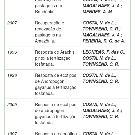
pastagens em
MAGALHAES, J. A.
;
Rondônia.
MENDES, A. M.
2007
Recuperação e
COSTA, N. de L.
;
renovação de
TOWNSEND, C. R.
;
pastagens na
MAGALHAES, J. A.
;
Amazônia.
PEREIRA, R. G. de A.
1996
Resposta de Arachis
LEONIDAS, F. das C.
;
pintoi a fertilização
COSTA, N. de L.
;
fosfatada.
TOWNSEND, C. R.
1996
Resposta de ecotipos
COSTA, N. de L.
;
de Andropogon
TOWNSEND, C. R.
gayanus a fertilização
fosfatada.
2005
Resposta de ecótipos
COSTA, N. de L.
;
de andropogon
MAGALHAES, J. A.
;
gayanus à fertilização
TOWNSEND, C. R.
fosfatada.
1997
Resposta de genótipo
COSTA, N. de L.
;