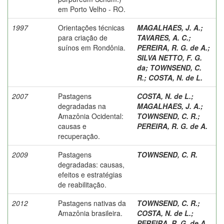
em Porto Velho - RO.
1997
Orientações técnicas
MAGALHAES, J. A.
;
para criação de
TAVARES, A. C.
;
suínos em Rondônia.
PEREIRA, R. G. de A.
;
SILVA NETTO, F. G.
da
;
TOWNSEND, C.
R.
;
COSTA, N. de L.
2007
Pastagens
COSTA, N. de L.
;
degradadas na
MAGALHAES, J. A.
;
Amazônia Ocidental:
TOWNSEND, C. R.
;
causas e
PEREIRA, R. G. de A.
recuperação.
2009
Pastagens
TOWNSEND, C. R.
degradadas: causas,
efeitos e estratégias
de reabilitação.
2012
Pastagens nativas da
TOWNSEND, C. R.
;
Amazônia brasileira.
COSTA, N. de L.
;
PEREIRA, R. G. de A.