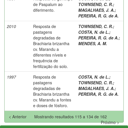
de Paspalum ao
TOWNSEND, C. R.
;
diferimento.
MAGALHAES, J. A.
;
PEREIRA, R. G. de A.
2010
Resposta de
TOWNSEND, C. R.
;
pastagens
COSTA, N. de L.
;
degradadas de
PEREIRA, R. G. de A.
;
Brachiaria brizantha
MENDES, A. M.
cv. Marandu a
diferentes níveis e
frequência de
fertilização do solo.
1997
Resposta de
COSTA, N. de L.
;
pastagens
TOWNSEND, C. R.
;
degradadas de
MAGALHAES, J. A.
;
Brachiaria brizantha
PEREIRA, R. G. de A.
cv. Marandu a fontes
e doses de fósforo.
< Anterior
Mostrando resultados 115 a 134 de 162
Próximo >