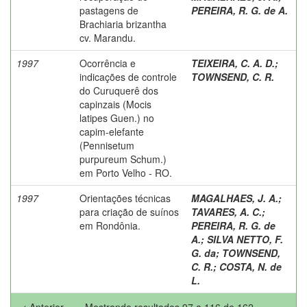
pastagens de
PEREIRA, R. G. de A.
Brachiaria brizantha
cv. Marandu.
1997
Ocorrência e
TEIXEIRA, C. A. D.
;
indicações de controle
TOWNSEND, C. R.
do Curuquerê dos
capinzais (Mocis
latipes Guen.) no
capim-elefante
(Pennisetum
purpureum Schum.)
em Porto Velho - RO.
1997
Orientações técnicas
MAGALHAES, J. A.
;
para criação de suínos
TAVARES, A. C.
;
em Rondônia.
PEREIRA, R. G. de
A.
;
SILVA NETTO, F.
G. da
;
TOWNSEND,
C. R.
;
COSTA, N. de
L.
< Anterior
Mostrando resultados 97 a 116 de 162