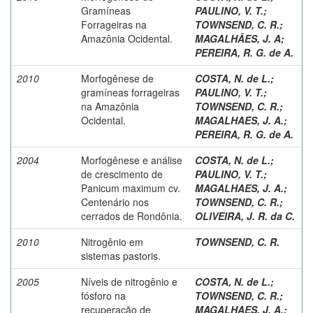
Gramíneas
PAULINO, V. T.
;
Forrageiras na
TOWNSEND, C. R.
;
Amazônia Ocidental.
MAGALHÃES, J. A
;
PEREIRA, R. G. de A.
2010
Morfogênese de
COSTA, N. de L.
;
gramíneas forrageiras
PAULINO, V. T.
;
na Amazônia
TOWNSEND, C. R.
;
Ocidental.
MAGALHAES, J. A.
;
PEREIRA, R. G. de A.
2004
Morfogênese e análise
COSTA, N. de L.
;
de crescimento de
PAULINO, V. T.
;
Panicum maximum cv.
MAGALHAES, J. A.
;
Centenário nos
TOWNSEND, C. R.
;
cerrados de Rondônia.
OLIVEIRA, J. R. da C.
2010
Nitrogênio em
TOWNSEND, C. R.
sistemas pastoris.
2005
Níveis de nitrogênio e
COSTA, N. de L.
;
fósforo na
TOWNSEND, C. R.
;
recuperação de
MAGALHAES, J. A.
;