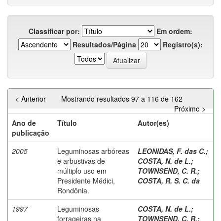
Classificar por:
Em ordem:
Resultados/Página
Registro(s):
< Anterior
Mostrando resultados 97 a 116 de 162
Próximo >
Ano de
Título
Autor(es)
publicação
2005
Leguminosas arbóreas
LEONIDAS, F. das C.
;
e arbustivas de
COSTA, N. de L.
;
múltiplo uso em
TOWNSEND, C. R.
;
Presidente Médici,
COSTA, R. S. C. da
Rondônia.
1997
Leguminosas
COSTA, N. de L.
;
forrageiras na
TOWNSEND, C. R.
;