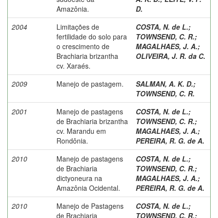
Amazônia.
D.
2004
Limitações de
COSTA, N. de L.
;
fertilidade do solo para
TOWNSEND, C. R.
;
o crescimento de
MAGALHAES, J. A.
;
Brachiaria brizantha
OLIVEIRA, J. R. da C.
cv. Xaraés.
2009
Manejo de pastagem.
SALMAN, A. K. D.
;
TOWNSEND, C. R.
2001
Manejo de pastagens
COSTA, N. de L.
;
de Brachiaria brizantha
TOWNSEND, C. R.
;
cv. Marandu em
MAGALHAES, J. A.
;
Rondônia.
PEREIRA, R. G. de A.
2010
Manejo de pastagens
COSTA, N. de L.
;
de Brachiaria
TOWNSEND, C. R.
;
dictyoneura na
MAGALHAES, J. A.
;
Amazônia Ocidental.
PEREIRA, R. G. de A.
2010
Manejo de Pastagens
COSTA, N. de L.
;
de Brachiaria
TOWNSEND, C. R.
;