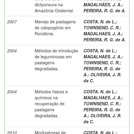
dictyoneura na
MAGALHÃES, J. A.
;
Amazônia Ocidental.
PEREIRA, R. G. de A.
2007
Manejo de pastagens
COSTA, N. de L.
;
de calopogônio em
TOWNSEND, C. R.
;
Rondônia.
MAGALHAES, J. A.
;
PEREIRA, R. G. de A.
2004
Métodos de introdução
COSTA, N. de L.
;
de leguminosas em
MAGALHAES, J. A.
;
pastagens
TOWNSEND, C. R.
;
degradadas.
PEREIRA, R. G. de
A.
;
OLIVEIRA, J. R.
da C.
2004
Métodos físicos e
COSTA, N. de L.
;
químicos na
MAGALHAES, J. A.
;
recuperação de
TOWNSEND, C. R.
;
pastagens
PEREIRA, R. G. de
degradadas.
A.
;
OLIVEIRA, J. R.
da C.
2010
Morfogênese de
COSTA, N. de L.
;