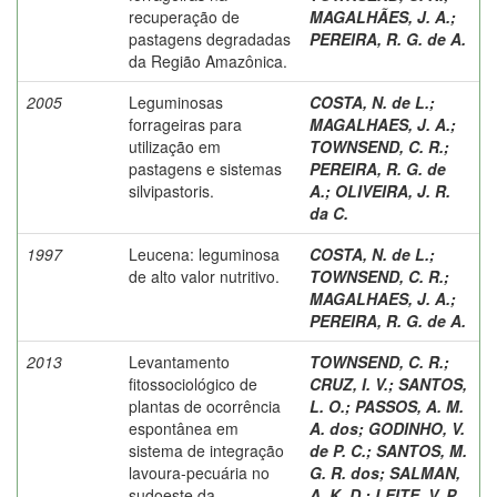
recuperação de
MAGALHÃES, J. A.
;
pastagens degradadas
PEREIRA, R. G. de A.
da Região Amazônica.
2005
Leguminosas
COSTA, N. de L.
;
forrageiras para
MAGALHAES, J. A.
;
utilização em
TOWNSEND, C. R.
;
pastagens e sistemas
PEREIRA, R. G. de
silvipastoris.
A.
;
OLIVEIRA, J. R.
da C.
1997
Leucena: leguminosa
COSTA, N. de L.
;
de alto valor nutritivo.
TOWNSEND, C. R.
;
MAGALHAES, J. A.
;
PEREIRA, R. G. de A.
2013
Levantamento
TOWNSEND, C. R.
;
fitossociológico de
CRUZ, I. V.
;
SANTOS,
plantas de ocorrência
L. O.
;
PASSOS, A. M.
espontânea em
A. dos
;
GODINHO, V.
sistema de integração
de P. C.
;
SANTOS, M.
lavoura-pecuária no
G. R. dos
;
SALMAN,
sudoeste da
A. K. D.
;
LEITE, V. P.