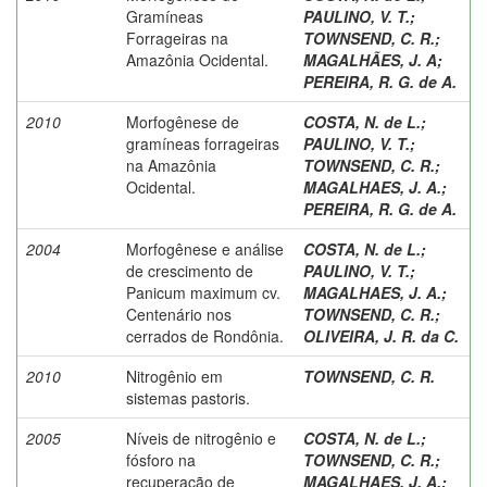
Gramíneas
PAULINO, V. T.
;
Forrageiras na
TOWNSEND, C. R.
;
Amazônia Ocidental.
MAGALHÃES, J. A
;
PEREIRA, R. G. de A.
2010
Morfogênese de
COSTA, N. de L.
;
gramíneas forrageiras
PAULINO, V. T.
;
na Amazônia
TOWNSEND, C. R.
;
Ocidental.
MAGALHAES, J. A.
;
PEREIRA, R. G. de A.
2004
Morfogênese e análise
COSTA, N. de L.
;
de crescimento de
PAULINO, V. T.
;
Panicum maximum cv.
MAGALHAES, J. A.
;
Centenário nos
TOWNSEND, C. R.
;
cerrados de Rondônia.
OLIVEIRA, J. R. da C.
2010
Nitrogênio em
TOWNSEND, C. R.
sistemas pastoris.
2005
Níveis de nitrogênio e
COSTA, N. de L.
;
fósforo na
TOWNSEND, C. R.
;
recuperação de
MAGALHAES, J. A.
;