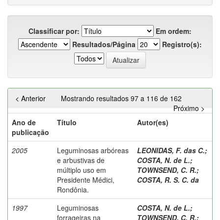
Classificar por:
Em ordem:
Resultados/Página
Registro(s):
< Anterior
Mostrando resultados 97 a 116 de 162
Próximo >
Ano de
Título
Autor(es)
publicação
2005
Leguminosas arbóreas
LEONIDAS, F. das C.
;
e arbustivas de
COSTA, N. de L.
;
múltiplo uso em
TOWNSEND, C. R.
;
Presidente Médici,
COSTA, R. S. C. da
Rondônia.
1997
Leguminosas
COSTA, N. de L.
;
forrageiras na
TOWNSEND, C. R.
;