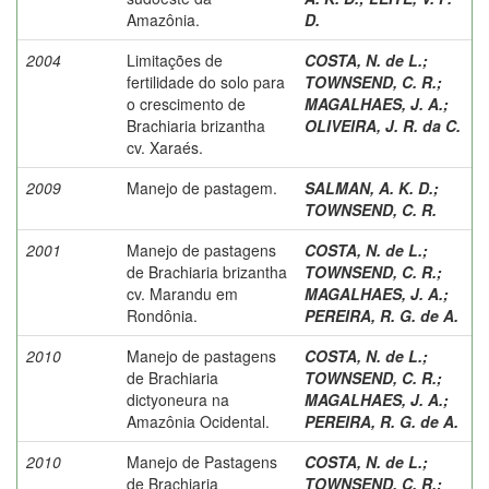
Amazônia.
D.
2004
Limitações de
COSTA, N. de L.
;
fertilidade do solo para
TOWNSEND, C. R.
;
o crescimento de
MAGALHAES, J. A.
;
Brachiaria brizantha
OLIVEIRA, J. R. da C.
cv. Xaraés.
2009
Manejo de pastagem.
SALMAN, A. K. D.
;
TOWNSEND, C. R.
2001
Manejo de pastagens
COSTA, N. de L.
;
de Brachiaria brizantha
TOWNSEND, C. R.
;
cv. Marandu em
MAGALHAES, J. A.
;
Rondônia.
PEREIRA, R. G. de A.
2010
Manejo de pastagens
COSTA, N. de L.
;
de Brachiaria
TOWNSEND, C. R.
;
dictyoneura na
MAGALHAES, J. A.
;
Amazônia Ocidental.
PEREIRA, R. G. de A.
2010
Manejo de Pastagens
COSTA, N. de L.
;
de Brachiaria
TOWNSEND, C. R.
;