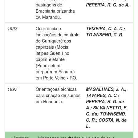
pastagens de
PEREIRA, R. G. de A.
Brachiaria brizantha
cv. Marandu.
1997
Ocorrência e
TEIXEIRA, C. A. D.
;
indicações de controle
TOWNSEND, C. R.
do Curuquerê dos
capinzais (Mocis
latipes Guen.) no
capim-elefante
(Pennisetum
purpureum Schum.)
em Porto Velho - RO.
1997
Orientações técnicas
MAGALHAES, J. A.
;
para criação de suínos
TAVARES, A. C.
;
em Rondônia.
PEREIRA, R. G. de
A.
;
SILVA NETTO, F.
G. da
;
TOWNSEND,
C. R.
;
COSTA, N. de
L.
< Anterior
Mostrando resultados 97 a 116 de 162