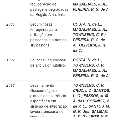
recuperação de
MAGALHÃES, J. A.
;
pastagens degradadas
PEREIRA, R. G. de A.
da Região Amazônica.
2005
Leguminosas
COSTA, N. de L.
;
forrageiras para
MAGALHAES, J. A.
;
utilização em
TOWNSEND, C. R.
;
pastagens e sistemas
PEREIRA, R. G. de
silvipastoris.
A.
;
OLIVEIRA, J. R.
da C.
1997
Leucena: leguminosa
COSTA, N. de L.
;
de alto valor nutritivo.
TOWNSEND, C. R.
;
MAGALHAES, J. A.
;
PEREIRA, R. G. de A.
2013
Levantamento
TOWNSEND, C. R.
;
fitossociológico de
CRUZ, I. V.
;
SANTOS,
plantas de ocorrência
L. O.
;
PASSOS, A. M.
espontânea em
A. dos
;
GODINHO, V.
sistema de integração
de P. C.
;
SANTOS, M.
lavoura-pecuária no
G. R. dos
;
SALMAN,
sudoeste da
A. K. D.
;
LEITE, V. P.