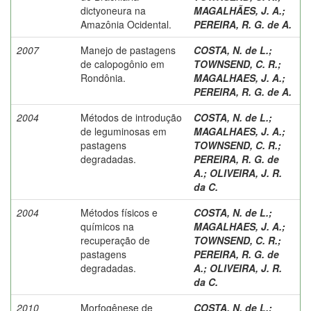
dictyoneura na
MAGALHÃES, J. A.
;
Amazônia Ocidental.
PEREIRA, R. G. de A.
2007
Manejo de pastagens
COSTA, N. de L.
;
de calopogônio em
TOWNSEND, C. R.
;
Rondônia.
MAGALHAES, J. A.
;
PEREIRA, R. G. de A.
2004
Métodos de introdução
COSTA, N. de L.
;
de leguminosas em
MAGALHAES, J. A.
;
pastagens
TOWNSEND, C. R.
;
degradadas.
PEREIRA, R. G. de
A.
;
OLIVEIRA, J. R.
da C.
2004
Métodos físicos e
COSTA, N. de L.
;
químicos na
MAGALHAES, J. A.
;
recuperação de
TOWNSEND, C. R.
;
pastagens
PEREIRA, R. G. de
degradadas.
A.
;
OLIVEIRA, J. R.
da C.
2010
Morfogênese de
COSTA, N. de L.
;