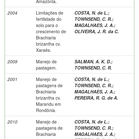
Amazônia.
2004
Limitações de
COSTA, N. de L.
;
fertilidade do
TOWNSEND, C. R.
;
solo para o
MAGALHAES, J. A.
;
crescimento de
OLIVEIRA, J. R. da C.
Brachiaria
brizantha cv.
Xaraés.
2009
Manejo de
SALMAN, A. K. D.
;
pastagem.
TOWNSEND, C. R.
2001
Manejo de
COSTA, N. de L.
;
pastagens de
TOWNSEND, C. R.
;
Brachiaria
MAGALHAES, J. A.
;
brizantha cv.
PEREIRA, R. G. de A.
Marandu em
Rondônia.
2010
Manejo de
COSTA, N. de L.
;
pastagens de
TOWNSEND, C. R.
;
Brachiaria
MAGALHAES, J. A.
;