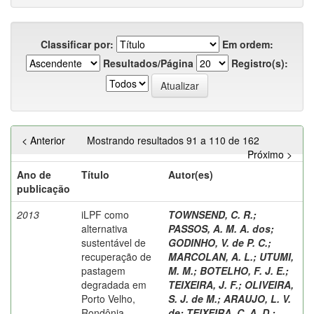
Classificar por:
Em ordem:
Resultados/Página
Registro(s):
< Anterior
Mostrando resultados 91 a 110 de 162
Próximo >
Ano de
Título
Autor(es)
publicação
2013
iLPF como
TOWNSEND, C. R.
;
alternativa
PASSOS, A. M. A. dos
;
sustentável de
GODINHO, V. de P. C.
;
recuperação de
MARCOLAN, A. L.
;
UTUMI,
pastagem
M. M.
;
BOTELHO, F. J. E.
;
degradada em
TEIXEIRA, J. F.
;
OLIVEIRA,
Porto Velho,
S. J. de M.
;
ARAUJO, L. V.
Rondônia.
de
;
TEIXEIRA, C. A. D.
;