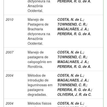
dictyoneura na
PEREIRA, R. G. de A.
Amazônia
Ocidental.
2010
Manejo de
COSTA, N. de L.
;
Pastagens de
TOWNSEND, C. R.
;
Brachiaria
MAGALHÃES, J. A.
;
dictyoneura na
PEREIRA, R. G. de A.
Amazônia
Ocidental.
2007
Manejo de
COSTA, N. de L.
;
pastagens de
TOWNSEND, C. R.
;
calopogônio em
MAGALHAES, J. A.
;
Rondônia.
PEREIRA, R. G. de A.
2004
Métodos de
COSTA, N. de L.
;
introdução de
MAGALHAES, J. A.
;
leguminosas em
TOWNSEND, C. R.
;
pastagens
PEREIRA, R. G. de A.
;
degradadas.
OLIVEIRA, J. R. da C.
2004
Métodos físicos
COSTA, N. de L.
;