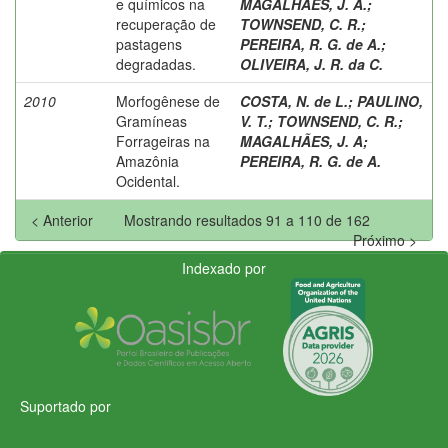
e químicos na
MAGALHAES, J. A.
;
recuperação de
TOWNSEND, C. R.
;
pastagens
PEREIRA, R. G. de A.
;
degradadas.
OLIVEIRA, J. R. da C.
2010
Morfogênese de
COSTA, N. de L.
;
PAULINO,
Gramíneas
V. T.
;
TOWNSEND, C. R.
;
Forrageiras na
MAGALHÃES, J. A
;
Amazônia
PEREIRA, R. G. de A.
Ocidental.
< Anterior
Mostrando resultados 91 a 110 de 162
Próximo >
Indexado por
Suportado por