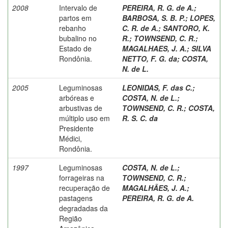
2008
Intervalo de
PEREIRA, R. G. de A.
;
partos em
BARBOSA, S. B. P.
;
LOPES,
rebanho
C. R. de A.
;
SANTORO, K.
bubalino no
R.
;
TOWNSEND, C. R.
;
Estado de
MAGALHAES, J. A.
;
SILVA
Rondônia.
NETTO, F. G. da
;
COSTA,
N. de L.
2005
Leguminosas
LEONIDAS, F. das C.
;
arbóreas e
COSTA, N. de L.
;
arbustivas de
TOWNSEND, C. R.
;
COSTA,
múltiplo uso em
R. S. C. da
Presidente
Médici,
Rondônia.
1997
Leguminosas
COSTA, N. de L.
;
forrageiras na
TOWNSEND, C. R.
;
recuperação de
MAGALHÃES, J. A.
;
pastagens
PEREIRA, R. G. de A.
degradadas da
Região