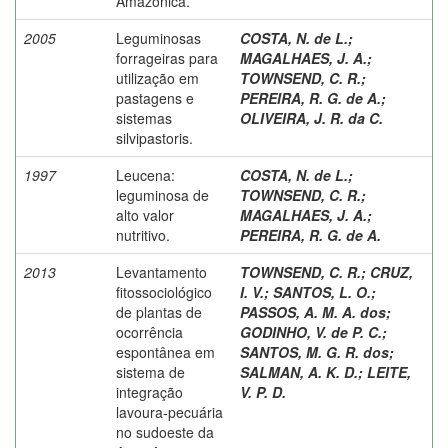
Amazônica.
2005
Leguminosas
COSTA, N. de L.
;
forrageiras para
MAGALHAES, J. A.
;
utilização em
TOWNSEND, C. R.
;
pastagens e
PEREIRA, R. G. de A.
;
sistemas
OLIVEIRA, J. R. da C.
silvipastoris.
1997
Leucena:
COSTA, N. de L.
;
leguminosa de
TOWNSEND, C. R.
;
alto valor
MAGALHAES, J. A.
;
nutritivo.
PEREIRA, R. G. de A.
2013
Levantamento
TOWNSEND, C. R.
;
CRUZ,
fitossociológico
I. V.
;
SANTOS, L. O.
;
de plantas de
PASSOS, A. M. A. dos
;
ocorrência
GODINHO, V. de P. C.
;
espontânea em
SANTOS, M. G. R. dos
;
sistema de
SALMAN, A. K. D.
;
LEITE,
integração
V. P. D.
lavoura-pecuária
no sudoeste da