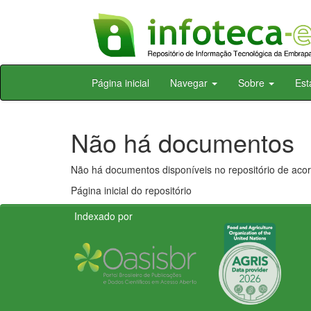
Skip
Página inicial
Navegar
Sobre
Est
navigation
Não há documentos
Não há documentos disponíveis no repositório de acor
Página inicial do repositório
Indexado por