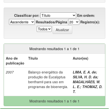
Classificar por:
Em ordem:
Resultados/Página
Registro(s):
Mostrando resultados 1 a 1 de 1
Ano de
Título
Autor(es)
publicação
2007
Balanço energético da
LIMA, E. A. de
;
produção de Eucalyptus
SILVA, H. D. da
;
benthamii para uso em
MAGALHÃES, W.
programas de bioenergia.
L. E.
;
THOMAZ, D.
T.
Mostrando resultados 1 a 1 de 1