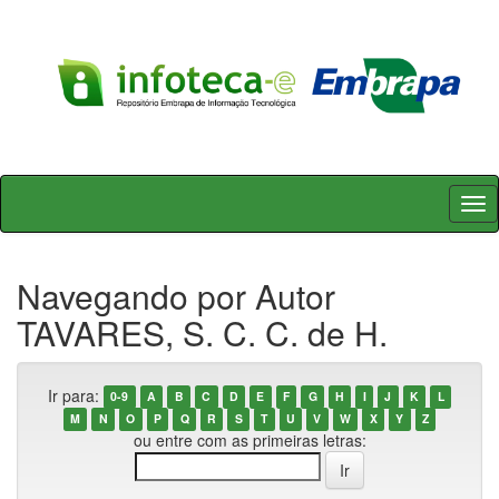
Skip
navigation
Navegando por Autor
TAVARES, S. C. C. de H.
Ir para:
0-9
A
B
C
D
E
F
G
H
I
J
K
L
M
N
O
P
Q
R
S
T
U
V
W
X
Y
Z
ou entre com as primeiras letras: