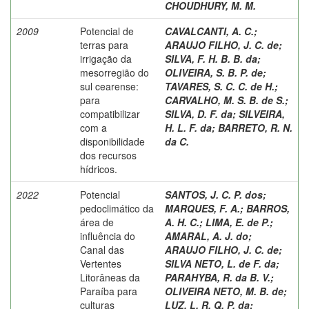
CHOUDHURY, M. M.
2009
Potencial de
CAVALCANTI, A. C.
;
terras para
ARAUJO FILHO, J. C. de
;
irrigação da
SILVA, F. H. B. B. da
;
mesorregião do
OLIVEIRA, S. B. P. de
;
sul cearense:
TAVARES, S. C. C. de H.
;
para
CARVALHO, M. S. B. de S.
;
compatibilizar
SILVA, D. F. da
;
SILVEIRA,
com a
H. L. F. da
;
BARRETO, R. N.
disponibilidade
da C.
dos recursos
hídricos.
2022
Potencial
SANTOS, J. C. P. dos
;
pedoclimático da
MARQUES, F. A.
;
BARROS,
área de
A. H. C.
;
LIMA, E. de P.
;
influência do
AMARAL, A. J. do
;
Canal das
ARAUJO FILHO, J. C. de
;
Vertentes
SILVA NETO, L. de F. da
;
Litorâneas da
PARAHYBA, R. da B. V.
;
Paraíba para
OLIVEIRA NETO, M. B. de
;
culturas
LUZ, L. R. Q. P. da
;