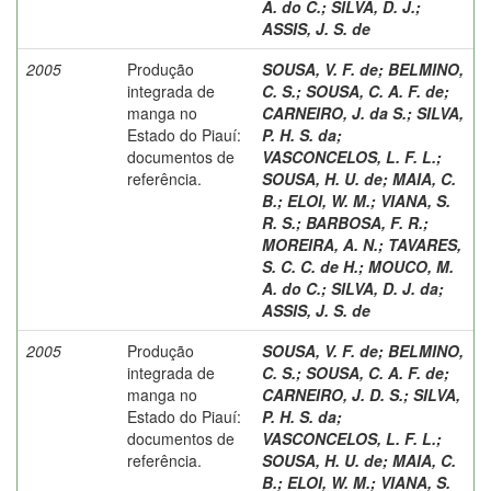
A. do C.
;
SILVA, D. J.
;
ASSIS, J. S. de
2005
Produção
SOUSA, V. F. de
;
BELMINO,
integrada de
C. S.
;
SOUSA, C. A. F. de
;
manga no
CARNEIRO, J. da S.
;
SILVA,
Estado do Piauí:
P. H. S. da
;
documentos de
VASCONCELOS, L. F. L.
;
referência.
SOUSA, H. U. de
;
MAIA, C.
B.
;
ELOI, W. M.
;
VIANA, S.
R. S.
;
BARBOSA, F. R.
;
MOREIRA, A. N.
;
TAVARES,
S. C. C. de H.
;
MOUCO, M.
A. do C.
;
SILVA, D. J. da
;
ASSIS, J. S. de
2005
Produção
SOUSA, V. F. de
;
BELMINO,
integrada de
C. S.
;
SOUSA, C. A. F. de
;
manga no
CARNEIRO, J. D. S.
;
SILVA,
Estado do Piauí:
P. H. S. da
;
documentos de
VASCONCELOS, L. F. L.
;
referência.
SOUSA, H. U. de
;
MAIA, C.
B.
;
ELOI, W. M.
;
VIANA, S.