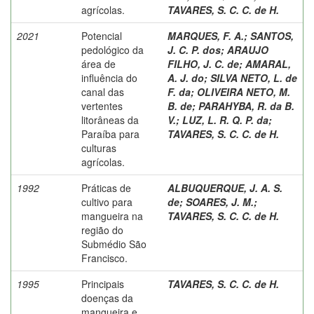
agrícolas.
TAVARES, S. C. C. de H.
2021
Potencial
MARQUES, F. A.
;
SANTOS,
pedológico da
J. C. P. dos
;
ARAUJO
área de
FILHO, J. C. de
;
AMARAL,
influência do
A. J. do
;
SILVA NETO, L. de
canal das
F. da
;
OLIVEIRA NETO, M.
vertentes
B. de
;
PARAHYBA, R. da B.
litorâneas da
V.
;
LUZ, L. R. Q. P. da
;
Paraíba para
TAVARES, S. C. C. de H.
culturas
agrícolas.
1992
Práticas de
ALBUQUERQUE, J. A. S.
cultivo para
de
;
SOARES, J. M.
;
mangueira na
TAVARES, S. C. C. de H.
região do
Submédio São
Francisco.
1995
Principais
TAVARES, S. C. C. de H.
doenças da
mangueira e