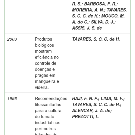
R. S.
;
BARBOSA, F. R.
;
MOREIRA, A. N.
;
TAVARES,
S. C. C. de H.
;
MOUCO, M.
A. do C.
;
SILVA, D. J.
;
ASSIS, J. S. de
2003
Produtos
TAVARES, S. C. C. de H.
biológicos
mostram
eficiência no
controle de
doenças e
pragas em
mangueira e
videira.
1996
Recomendações
HAJI, F. N. P.
;
LIMA, M. F.
;
fitossanitárias
TAVARES, S. C. C. de H.
;
para a cultura
ALENCAR, J. A. de
;
do tomate
PREZOTTI, L.
industrial nos
perímetros
irrigados do