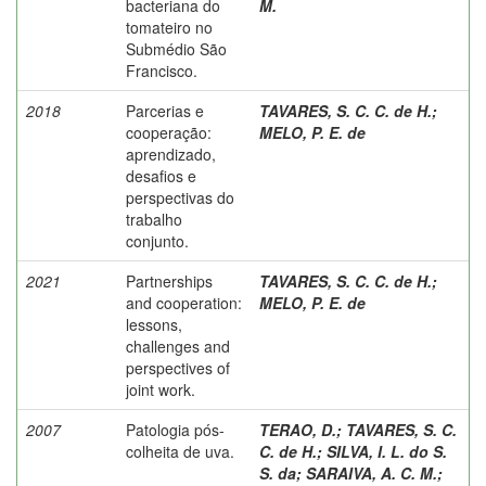
bacteriana do
M.
tomateiro no
Submédio São
Francisco.
2018
Parcerias e
TAVARES, S. C. C. de H.
;
cooperação:
MELO, P. E. de
aprendizado,
desafios e
perspectivas do
trabalho
conjunto.
2021
Partnerships
TAVARES, S. C. C. de H.
;
and cooperation:
MELO, P. E. de
lessons,
challenges and
perspectives of
joint work.
2007
Patologia pós-
TERAO, D.
;
TAVARES, S. C.
colheita de uva.
C. de H.
;
SILVA, I. L. do S.
S. da
;
SARAIVA, A. C. M.
;