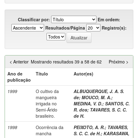
Classificar por:
Em ordem:
Resultados/Página
Registro(s):
< Anterior
Mostrando resultados 39 a 58 de 62
Próximo >
Ano de
Título
Autor(es)
publicação
1999
O cultivo da
ALBUQUERQUE, J. A. S.
mangueira
de
;
MOUCO, M. A.
;
irrigada no
MEDINA, V. D.
;
SANTOS, C.
Semi-Árido
R. dos
;
TAVARES, S. C. C.
brasileiro.
de H.
1998
Ocorrência da
PEIXOTO, A. R.
;
TAVARES,
mancha
S. C. C. de H.
;
KARASAWA,