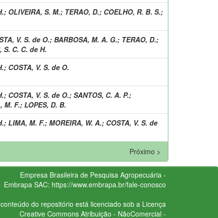
H.
;
OLIVEIRA, S. M.
;
TERAO, D.
;
COELHO, R. B. S.
;
TA, V. S. de O.
;
BARBOSA, M. A. G.
;
TERAO, D.
;
S. C. C. de H.
H.
;
COSTA, V. S. de O.
H.
;
COSTA, V. S. de O.
;
SANTOS, C. A. P.
;
, M. F.
;
LOPES, D. B.
H.
;
LIMA, M. F.
;
MOREIRA, W. A.
;
COSTA, V. S. de
Próximo >
Empresa Brasileira de Pesquisa Agropecuária -
Embrapa
SAC:
https://www.embrapa.br/fale-conosco
conteúdo do repositório está licenciado sob a Licença
Creative Commons
Atribuição - NãoComercial -