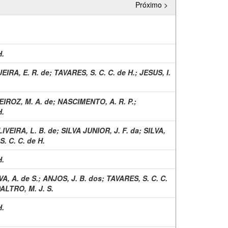
Próximo >
H.
EIRA, E. R. de
;
TAVARES, S. C. C. de H.
;
JESUS, I.
IROZ, M. A. de
;
NASCIMENTO, A. R. P.
;
H.
IVEIRA, L. B. de
;
SILVA JUNIOR, J. F. da
;
SILVA,
. C. C. de H.
H.
VA, A. de S.
;
ANJOS, J. B. dos
;
TAVARES, S. C. C.
ALTRO, M. J. S.
H.