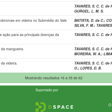
TAVARES, S. C. C. de 
GURGEL, L. M. S.
heobromae em videira no Submédio do Vale
BATISTA, D. da C.
;
COS
SILVA, F. M.
;
TAVARES, 
e ação para as principais doenças da
TAVARES, S. C. C. de 
 da mangueira.
TAVARES, S. C. C. de 
MOREIRA, W. A.
;
LIMA
da videira.
TAVARES, S. C. C. de 
O.
;
LOPES, D. B.
Mostrando resultados 16 a 35 de 62
Suportado por
O 