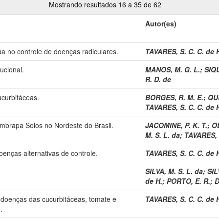
Mostrando resultados 16 a 35 de 62
Autor(es)
a no controle de doenças radiculares.
TAVARES, S. C. C. de 
ucional.
MANOS, M. G. L.
;
SIQU
R. D. de
ucurbitáceas.
BORGES, R. M. E.
;
QUE
TAVARES, S. C. C. de 
mbrapa Solos no Nordeste do Brasil.
JACOMINE, P. K. T.
;
OL
M. S. L. da
;
TAVARES, S
doenças alternativas de controle.
TAVARES, S. C. C. de 
SILVA, M. S. L. da
;
SIL
de H.
;
PORTO, E. R.
;
D
is doenças das cucurbitáceas, tomate e
TAVARES, S. C. C. de 
.