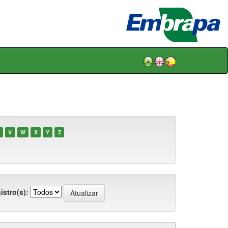
V
W
X
Y
Z
istro(s):