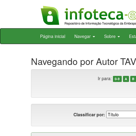
Skip
Página inicial
Navegar
Sobre
Est
navigation
Navegando por Autor TAV
Ir para:
0-9
A
B
Classificar por: