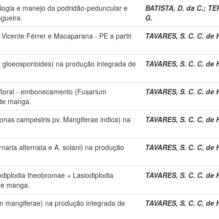
ologia e manejo da podridão-peduncular e
BATISTA, D. da C.
;
TE
gueira.
G.
 Vicente Férrer e Macaparana - PE a partir
TAVARES, S. C. C. de 
 gloeosporioides) na produção integrada de
TAVARES, S. C. C. de 
floral - embonecamento (Fusarium
TAVARES, S. C. C. de 
 de manga.
as campestris pv. Mangiferae indica) na
TAVARES, S. C. C. de 
naria alternata e A. solani) na produção
TAVARES, S. C. C. de 
diplodia theobromae + Lasiodiplodia
TAVARES, S. C. C. de 
de manga.
m mangiferae) na produção integrada de
TAVARES, S. C. C. de 