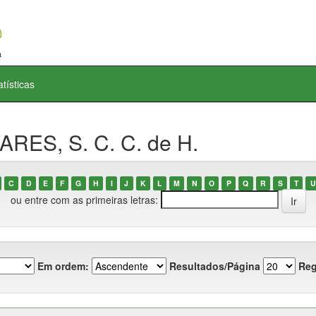
atísticas
ARES, S. C. C. de H.
C
D
E
F
G
H
I
J
K
L
M
N
O
P
Q
R
S
T
U
ou entre com as primeiras letras:
Em ordem:
Resultados/Página
Reg