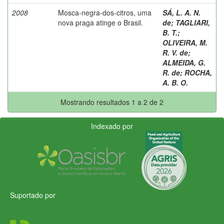
2008
Mosca-negra-dos-citros, uma
SÁ, L. A. N.
nova praga atinge o Brasil.
de
;
TAGLIARI,
B. T.
;
OLIVEIRA, M.
R. V. de
;
ALMEIDA, G.
R. de
;
ROCHA,
A. B. O.
Mostrando resultados 1 a 2 de 2
Indexado por
Suportado por