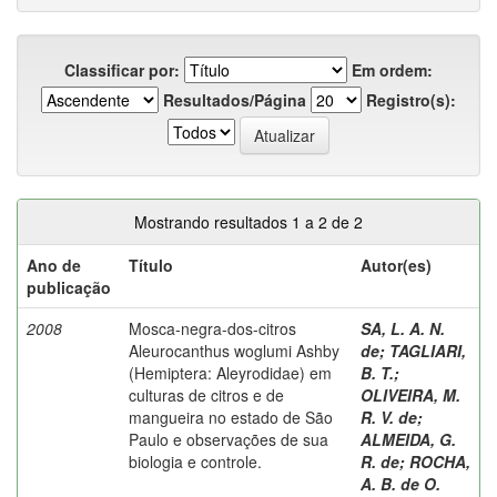
Classificar por:
Em ordem:
Resultados/Página
Registro(s):
Mostrando resultados 1 a 2 de 2
Ano de
Título
Autor(es)
publicação
2008
Mosca-negra-dos-citros
SA, L. A. N.
Aleurocanthus woglumi Ashby
de
;
TAGLIARI,
(Hemiptera: Aleyrodidae) em
B. T.
;
culturas de citros e de
OLIVEIRA, M.
mangueira no estado de São
R. V. de
;
Paulo e observações de sua
ALMEIDA, G.
biologia e controle.
R. de
;
ROCHA,
A. B. de O.