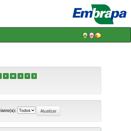
V
W
X
Y
Z
istro(s):