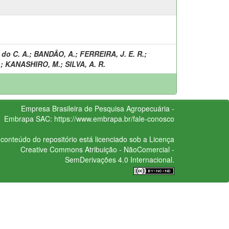
 do C. A.
;
BANDÃO, A.
;
FERREIRA, J. E. R.
;
.
;
KANASHIRO, M.
;
SILVA, A. R.
Empresa Brasileira de Pesquisa Agropecuária -
Embrapa
SAC:
https://www.embrapa.br/fale-conosco
conteúdo do repositório está licenciado sob a Licença
Creative Commons
Atribuição - NãoComercial -
SemDerivações 4.0 Internacional.