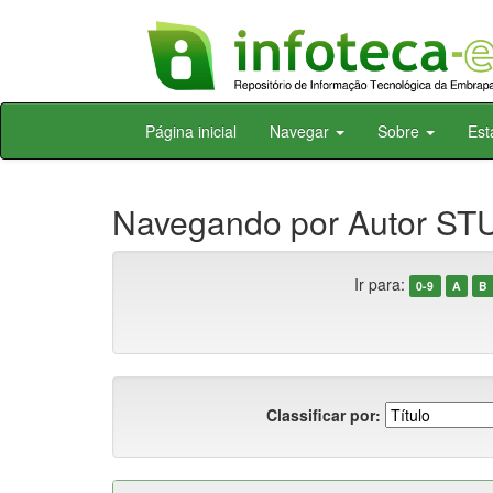
Skip
Página inicial
Navegar
Sobre
Est
navigation
Navegando por Autor STU
Ir para:
0-9
A
B
Classificar por: