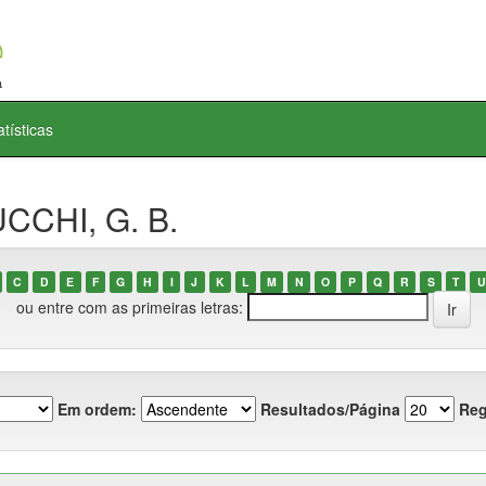
atísticas
CCHI, G. B.
C
D
E
F
G
H
I
J
K
L
M
N
O
P
Q
R
S
T
U
ou entre com as primeiras letras:
Em ordem:
Resultados/Página
Reg