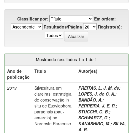
Classificar por:
Em ordem:
Resultados/Página
Registro(s):
Mostrando resultados 1 a 1 de 1
Ano de
Título
Autor(es)
publicação
2019
Silvicultura em
FREITAS, L. J. M. de
;
clareiras: estratégia
LOPES, J. do C. A.
;
de conservação in
BANDÃO, A.
;
situ de Euxylophora
FERREIRA, J. E. R.
;
paraensis (pau-
STUCCHI, G. B.
;
amarelo) no
SCHWARTZ, G.
;
Nordeste Paraense.
KANASHIRO, M.
;
SILVA,
A. R.