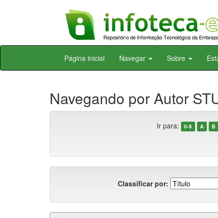
Skip
Página inicial
Navegar
Sobre
Est
navigation
Navegando por Autor STU
Ir para:
0-9
A
B
Classificar por: