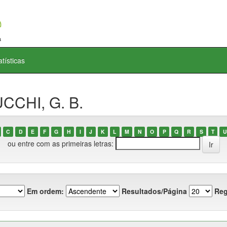
atísticas
CCHI, G. B.
C
D
E
F
G
H
I
J
K
L
M
N
O
P
Q
R
S
T
U
ou entre com as primeiras letras:
Em ordem:
Resultados/Página
Reg