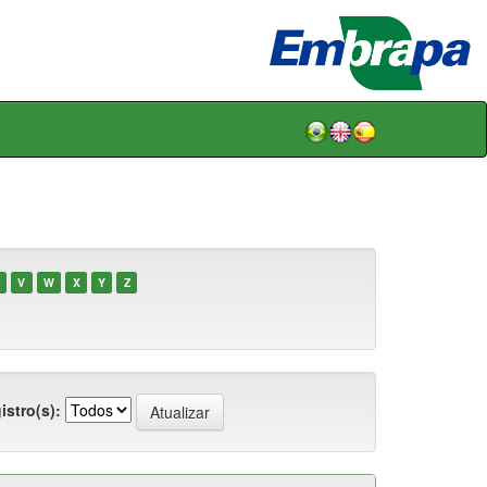
V
W
X
Y
Z
istro(s):