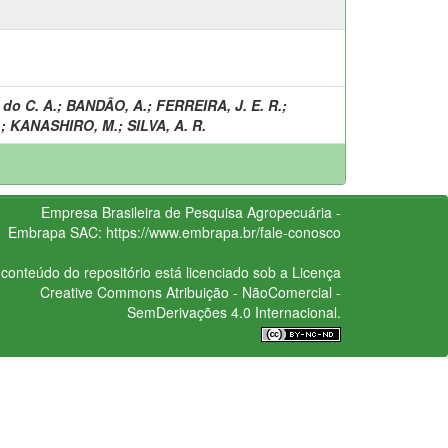
 do C. A.
;
BANDÃO, A.
;
FERREIRA, J. E. R.
;
.
;
KANASHIRO, M.
;
SILVA, A. R.
Empresa Brasileira de Pesquisa Agropecuária -
Embrapa
SAC:
https://www.embrapa.br/fale-conosco
conteúdo do repositório está licenciado sob a Licença
Creative Commons
Atribuição - NãoComercial -
SemDerivações 4.0 Internacional.