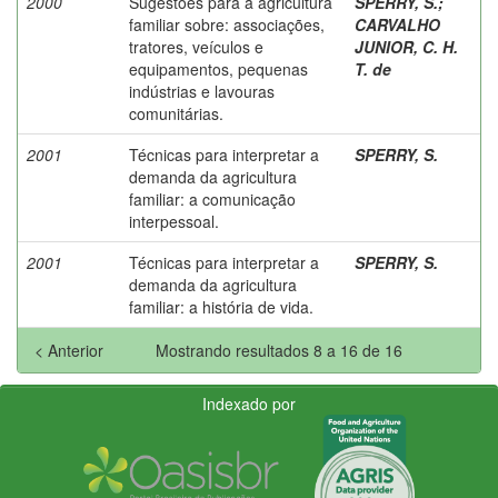
2000
Sugestões para a agricultura
SPERRY, S.
;
familiar sobre: associações,
CARVALHO
tratores, veículos e
JUNIOR, C. H.
equipamentos, pequenas
T. de
indústrias e lavouras
comunitárias.
2001
Técnicas para interpretar a
SPERRY, S.
demanda da agricultura
familiar: a comunicação
interpessoal.
2001
Técnicas para interpretar a
SPERRY, S.
demanda da agricultura
familiar: a história de vida.
< Anterior
Mostrando resultados 8 a 16 de 16
Indexado por