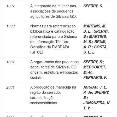
1997
A integração da mulher nas
SPERRY, S.
associações de pequenos
agricultores de Silvânia-GO.
1990
Normas para referenciação
MARTINS, M.
bibliográfica e catalogação
D. L.
;
SPERRY,
referenciada para o Sistema
S.
;
MARTINS,
de Informação Técnico-
M. S.
;
BRUM,
Científica da EMBRAPA
A. R.
;
COSTA,
(SITCE).
S. L. L.
1997
A organização dos pequenos
SPERRY, S.
;
agricultores de Silvânia, GO:
MERCOIRET,
origem, estrutura e impactos
M.-R.
;
sociais.
FERRARIS, F.
2001
A produção de maracujá na
AGUIAR, J. L.
região do cerrado:
P. de
;
SPERRY,
caracterização
S.
;
socioeconômica.
JUNQUEIRA, N.
T. V.