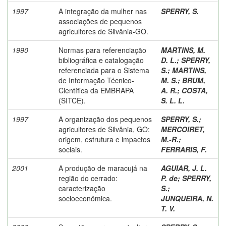
1997
A integração da mulher nas
SPERRY, S.
associações de pequenos
agricultores de Silvânia-GO.
1990
Normas para referenciação
MARTINS, M.
bibliográfica e catalogação
D. L.
;
SPERRY,
referenciada para o Sistema
S.
;
MARTINS,
de Informação Técnico-
M. S.
;
BRUM,
Científica da EMBRAPA
A. R.
;
COSTA,
(SITCE).
S. L. L.
1997
A organização dos pequenos
SPERRY, S.
;
agricultores de Silvânia, GO:
MERCOIRET,
origem, estrutura e impactos
M.-R.
;
sociais.
FERRARIS, F.
2001
A produção de maracujá na
AGUIAR, J. L.
região do cerrado:
P. de
;
SPERRY,
caracterização
S.
;
socioeconômica.
JUNQUEIRA, N.
T. V.