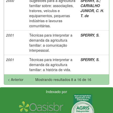
2000
Sugestões para a agricultura
SPERRY, S.
;
familiar sobre: associações,
CARVALHO
tratores, veículos e
JUNIOR, C. H.
equipamentos, pequenas
T. de
indústrias e lavouras
comunitárias.
2001
Técnicas para interpretar a
SPERRY, S.
demanda da agricultura
familiar: a comunicação
interpessoal.
2001
Técnicas para interpretar a
SPERRY, S.
demanda da agricultura
familiar: a história de vida.
< Anterior
Mostrando resultados 8 a 16 de 16
Indexado por