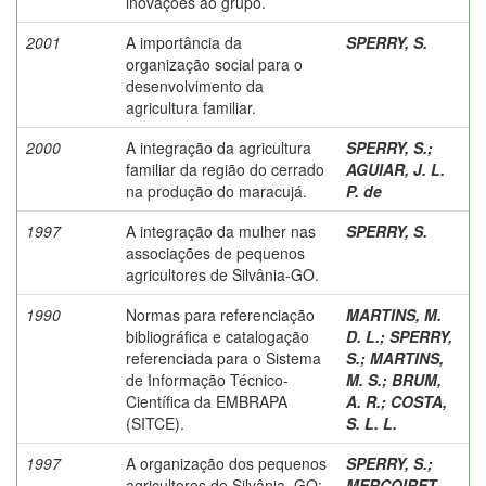
inovações ao grupo.
2001
A importância da
SPERRY, S.
organização social para o
desenvolvimento da
agricultura familiar.
2000
A integração da agricultura
SPERRY, S.
;
familiar da região do cerrado
AGUIAR, J. L.
na produção do maracujá.
P. de
1997
A integração da mulher nas
SPERRY, S.
associações de pequenos
agricultores de Silvânia-GO.
1990
Normas para referenciação
MARTINS, M.
bibliográfica e catalogação
D. L.
;
SPERRY,
referenciada para o Sistema
S.
;
MARTINS,
de Informação Técnico-
M. S.
;
BRUM,
Científica da EMBRAPA
A. R.
;
COSTA,
(SITCE).
S. L. L.
1997
A organização dos pequenos
SPERRY, S.
;
agricultores de Silvânia, GO:
MERCOIRET,