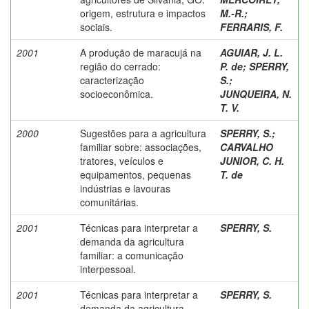
origem, estrutura e impactos
M.-R.
;
sociais.
FERRARIS, F.
2001
A produção de maracujá na
AGUIAR, J. L.
região do cerrado:
P. de
;
SPERRY,
caracterização
S.
;
socioeconômica.
JUNQUEIRA, N.
T. V.
2000
Sugestões para a agricultura
SPERRY, S.
;
familiar sobre: associações,
CARVALHO
tratores, veículos e
JUNIOR, C. H.
equipamentos, pequenas
T. de
indústrias e lavouras
comunitárias.
2001
Técnicas para interpretar a
SPERRY, S.
demanda da agricultura
familiar: a comunicação
interpessoal.
2001
Técnicas para interpretar a
SPERRY, S.
demanda da agricultura