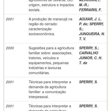
origem, estrutura e impactos
M.-R.
;
sociais.
FERRARIS, F.
2001
A produção de maracujá na
AGUIAR, J. L.
região do cerrado:
P. de
;
SPERRY,
caracterização
S.
;
socioeconômica.
JUNQUEIRA, N.
T. V.
2000
Sugestões para a agricultura
SPERRY, S.
;
familiar sobre: associações,
CARVALHO
tratores, veículos e
JUNIOR, C. H.
equipamentos, pequenas
T. de
indústrias e lavouras
comunitárias.
2001
Técnicas para interpretar a
SPERRY, S.
demanda da agricultura
familiar: a comunicação
interpessoal.
2001
Técnicas para interpretar a
SPERRY, S.
demanda da agricultura