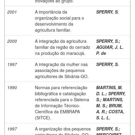
inovações ao grupo.
2001
A importância da
SPERRY, S.
organização social para o
desenvolvimento da
agricultura familiar.
2000
A integração da agricultura
SPERRY, S.
;
familiar da região do cerrado
AGUIAR, J. L.
na produção do maracujá.
P. de
1997
A integração da mulher nas
SPERRY, S.
associações de pequenos
agricultores de Silvânia-GO.
1990
Normas para referenciação
MARTINS, M.
bibliográfica e catalogação
D. L.
;
SPERRY,
referenciada para o Sistema
S.
;
MARTINS,
de Informação Técnico-
M. S.
;
BRUM,
Científica da EMBRAPA
A. R.
;
COSTA,
(SITCE).
S. L. L.
1997
A organização dos pequenos
SPERRY, S.
;
agricultores de Silvânia, GO:
MERCOIRET,