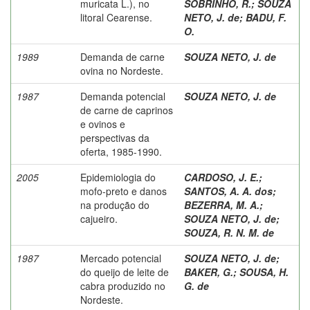
muricata L.), no
SOBRINHO, R.
;
SOUZA
litoral Cearense.
NETO, J. de
;
BADU, F.
O.
1989
Demanda de carne
SOUZA NETO, J. de
ovina no Nordeste.
1987
Demanda potencial
SOUZA NETO, J. de
de carne de caprinos
e ovinos e
perspectivas da
oferta, 1985-1990.
2005
Epidemiologia do
CARDOSO, J. E.
;
mofo-preto e danos
SANTOS, A. A. dos
;
na produção do
BEZERRA, M. A.
;
cajueiro.
SOUZA NETO, J. de
;
SOUZA, R. N. M. de
1987
Mercado potencial
SOUZA NETO, J. de
;
do queijo de leite de
BAKER, G.
;
SOUSA, H.
cabra produzido no
G. de
Nordeste.