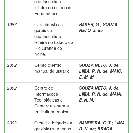
caprinocultura
leiteira no estado de
Pernambuco.
1987
Características
BAKER, G.
;
SOUZA
gerais da
NETO, J. de
caprinocultura
leiteira no Estado do
Rio Grande do
Norte.
2002
Ceinfo cliente:
SOUZA NETO, J. de
;
manual do usuário.
LIMA, R. N. de
;
MAIO,
E. M. M.
2002
Centro de
SOUZA NETO, J. de
;
Informações
LIMA, R. N. de
;
MAIA,
Tecnológicas e
E. N. M.
Comerciais para a
fruticultura tropical.
2003
O cultivo irrigado da
BANDEIRA, C. T.
;
LIMA,
gravioleira (Annona
R. N. de
;
BRAGA