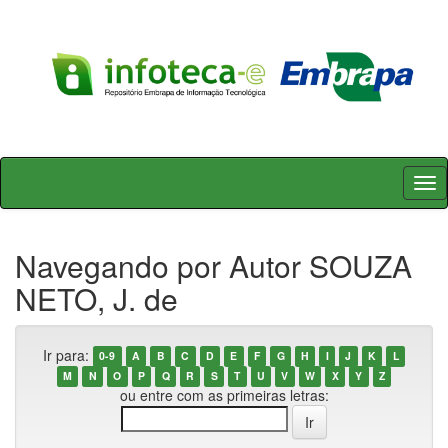
Skip
navigation
Navegando por Autor SOUZA
NETO, J. de
Ir para:
0-9
A
B
C
D
E
F
G
H
I
J
K
L
M
N
O
P
Q
R
S
T
U
V
W
X
Y
Z
ou entre com as primeiras letras: