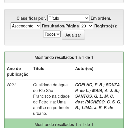
Classificar por:
Em ordem:
Resultados/Página
Registro(s):
Mostrando resultados 1 a 1 de 1
Ano de
Título
Autor(es)
publicação
2021
Qualidade da água
COELHO, P. B.
;
SOUZA,
do Rio São
P. de L.
;
MAIA, A. J. B.
;
Francisco na cidade
SANTOS, G. L. M. C.
de Petrolina: Uma
dos
;
PACHECO, C. S. G.
análise no perímetro
R.
;
LIMA, J. R. F. de
urbano.
Mostrando resultados 1 a 1 de 1