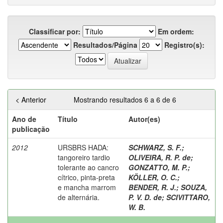
Classificar por:
Em ordem:
Resultados/Página
Registro(s):
< Anterior
Mostrando resultados 6 a 6 de 6
Ano de
Título
Autor(es)
publicação
2012
URSBRS HADA:
SCHWARZ, S. F.
;
tangoreiro tardio
OLIVEIRA, R. P. de
;
tolerante ao cancro
GONZATTO, M. P.
;
cítrico, pinta-preta
KÖLLER, O. C.
;
e mancha marrom
BENDER, R. J.
;
SOUZA,
de alternária.
P. V. D. de
;
SCIVITTARO,
W. B.