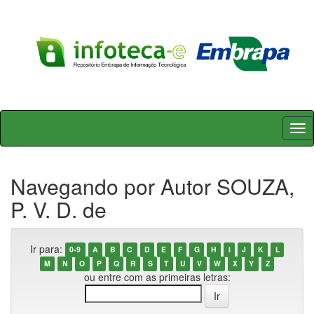
Skip
navigation
Navegando por Autor SOUZA,
P. V. D. de
Ir para:
0-9
A
B
C
D
E
F
G
H
I
J
K
L
M
N
O
P
Q
R
S
T
U
V
W
X
Y
Z
ou entre com as primeiras letras: