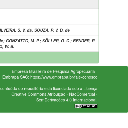
ILVEIRA, S. V. da
;
SOUZA, P. V. D. de
de
;
GONZATTO, M. P.
;
KÖLLER, O. C.
;
BENDER, R.
, W. B.
Empresa Brasileira de Pesquisa Agropecuária -
Embrapa
SAC:
https://www.embrapa.br/fale-conosco
conteúdo do repositório está licenciado sob a Licença
Creative Commons
Atribuição - NãoComercial -
SemDerivações 4.0 Internacional.