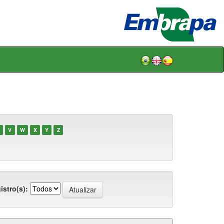
V
W
X
Y
Z
istro(s):