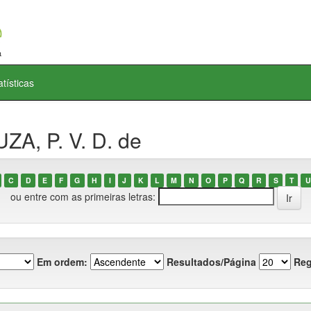
atísticas
ZA, P. V. D. de
C
D
E
F
G
H
I
J
K
L
M
N
O
P
Q
R
S
T
U
ou entre com as primeiras letras:
Em ordem:
Resultados/Página
Reg