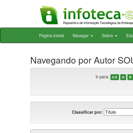
Skip
Página inicial
Navegar
Sobre
Est
navigation
Navegando por Autor SOU
Ir para:
0-9
A
B
Classificar por: