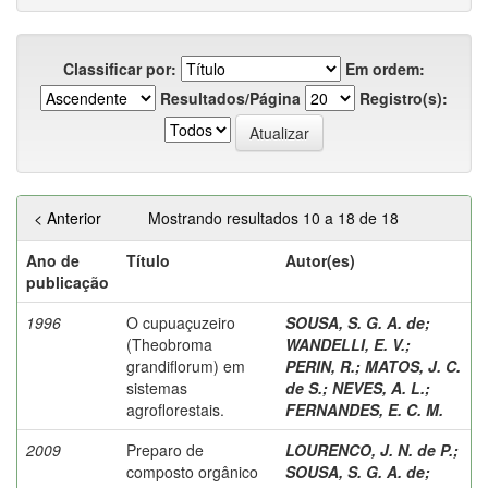
Classificar por:
Em ordem:
Resultados/Página
Registro(s):
< Anterior
Mostrando resultados 10 a 18 de 18
Ano de
Título
Autor(es)
publicação
1996
O cupuaçuzeiro
SOUSA, S. G. A. de
;
(Theobroma
WANDELLI, E. V.
;
grandiflorum) em
PERIN, R.
;
MATOS, J. C.
sistemas
de S.
;
NEVES, A. L.
;
agroflorestais.
FERNANDES, E. C. M.
2009
Preparo de
LOURENCO, J. N. de P.
;
composto orgânico
SOUSA, S. G. A. de
;