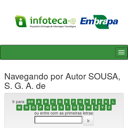
Skip
navigation
Navegando por Autor SOUSA,
S. G. A. de
Ir para:
0-9
A
B
C
D
E
F
G
H
I
J
K
L
M
N
O
P
Q
R
S
T
U
V
W
X
Y
Z
ou entre com as primeiras letras: