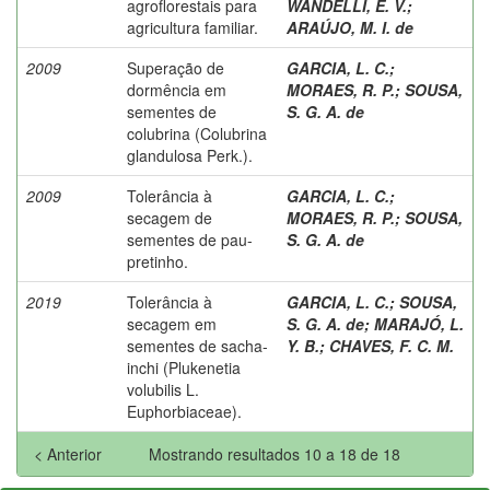
agroflorestais para
WANDELLI, E. V.
;
agricultura familiar.
ARAÚJO, M. I. de
2009
Superação de
GARCIA, L. C.
;
dormência em
MORAES, R. P.
;
SOUSA,
sementes de
S. G. A. de
colubrina (Colubrina
glandulosa Perk.).
2009
Tolerância à
GARCIA, L. C.
;
secagem de
MORAES, R. P.
;
SOUSA,
sementes de pau-
S. G. A. de
pretinho.
2019
Tolerância à
GARCIA, L. C.
;
SOUSA,
secagem em
S. G. A. de
;
MARAJÓ, L.
sementes de sacha-
Y. B.
;
CHAVES, F. C. M.
inchi (Plukenetia
volubilis L.
Euphorbiaceae).
< Anterior
Mostrando resultados 10 a 18 de 18