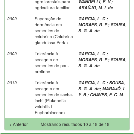
agroflorestais para
WANDELLI, E. V.
;
agricultura familiar.
ARAÚJO, M. I. de
2009
Superação de
GARCIA, L. C.
;
dormência em
MORAES, R. P.
;
SOUSA,
sementes de
S. G. A. de
colubrina (Colubrina
glandulosa Perk.).
2009
Tolerância à
GARCIA, L. C.
;
secagem de
MORAES, R. P.
;
SOUSA,
sementes de pau-
S. G. A. de
pretinho.
2019
Tolerância à
GARCIA, L. C.
;
SOUSA,
secagem em
S. G. A. de
;
MARAJÓ, L.
sementes de sacha-
Y. B.
;
CHAVES, F. C. M.
inchi (Plukenetia
volubilis L.
Euphorbiaceae).
< Anterior
Mostrando resultados 10 a 18 de 18