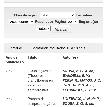
Classificar por:
Em ordem:
Resultados/Página
Registro(s):
< Anterior
Mostrando resultados 10 a 18 de 18
Ano de
Título
Autor(es)
publicação
1996
O cupuaçuzeiro
SOUSA, S. G. A. de
;
(Theobroma
WANDELLI, E. V.
;
grandiflorum) em
PERIN, R.
;
MATOS, J. C.
sistemas
de S.
;
NEVES, A. L.
;
agroflorestais.
FERNANDES, E. C. M.
2009
Preparo de
LOURENCO, J. N. de P.
;
composto orgânico
SOUSA, S. G. A. de
;