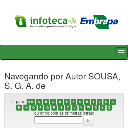
Skip
navigation
Navegando por Autor SOUSA,
S. G. A. de
Ir para:
0-9
A
B
C
D
E
F
G
H
I
J
K
L
M
N
O
P
Q
R
S
T
U
V
W
X
Y
Z
ou entre com as primeiras letras: