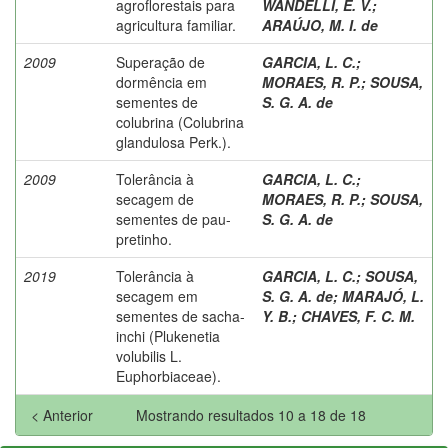
agroflorestais para
WANDELLI, E. V.
;
agricultura familiar.
ARAÚJO, M. I. de
2009
Superação de
GARCIA, L. C.
;
dormência em
MORAES, R. P.
;
SOUSA,
sementes de
S. G. A. de
colubrina (Colubrina
glandulosa Perk.).
2009
Tolerância à
GARCIA, L. C.
;
secagem de
MORAES, R. P.
;
SOUSA,
sementes de pau-
S. G. A. de
pretinho.
2019
Tolerância à
GARCIA, L. C.
;
SOUSA,
secagem em
S. G. A. de
;
MARAJÓ, L.
sementes de sacha-
Y. B.
;
CHAVES, F. C. M.
inchi (Plukenetia
volubilis L.
Euphorbiaceae).
< Anterior
Mostrando resultados 10 a 18 de 18