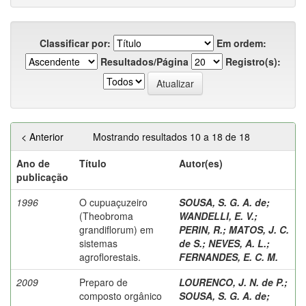
Classificar por:
Em ordem:
Resultados/Página
Registro(s):
< Anterior
Mostrando resultados 10 a 18 de 18
Ano de
Título
Autor(es)
publicação
1996
O cupuaçuzeiro
SOUSA, S. G. A. de
;
(Theobroma
WANDELLI, E. V.
;
grandiflorum) em
PERIN, R.
;
MATOS, J. C.
sistemas
de S.
;
NEVES, A. L.
;
agroflorestais.
FERNANDES, E. C. M.
2009
Preparo de
LOURENCO, J. N. de P.
;
composto orgânico
SOUSA, S. G. A. de
;