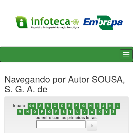
Skip
navigation
Navegando por Autor SOUSA,
S. G. A. de
Ir para:
0-9
A
B
C
D
E
F
G
H
I
J
K
L
M
N
O
P
Q
R
S
T
U
V
W
X
Y
Z
ou entre com as primeiras letras: