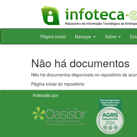
Skip
Página inicial
Navegar
Sobre
Est
navigation
Não há documentos
Não há documentos disponíveis no repositório de acor
Página inicial do repositório
Indexado por