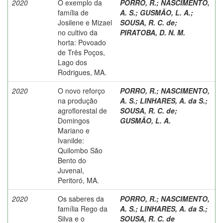
2020
O exemplo da
PORRO, R.
;
NASCIMENTO,
família de
A. S.
;
GUSMÃO, L. A.
;
Josilene e Mizael
SOUSA, R. C. de
;
no cultivo da
PIRATOBA, D. N. M.
horta: Povoado
de Três Poços,
Lago dos
Rodrigues, MA.
2020
O novo reforço
PORRO, R.
;
NASCIMENTO,
na produção
A. S.
;
LINHARES, A. da S.
;
agroflorestal de
SOUSA, R. C. de
;
Domingos
GUSMÃO, L. A.
Mariano e
Ivanilde:
Quilombo São
Bento do
Juvenal,
Peritoró, MA.
2020
Os saberes da
PORRO, R.
;
NASCIMENTO,
família Rego da
A. S.
;
LINHARES, A. da S.
;
Silva e o
SOUSA, R. C. de