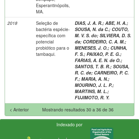
Esperantinópolis,
MA.
2018
Seleção de
DIAS, J. A. R.
;
ABE, H. A.
;
bactéria espécie-
SOUSA, N. da C.
;
COUTO,
específica com
M. V. S. do
;
SILVIERA, D. S.
potencial
da
;
CORDEIRO, C. A. M.
;
probiótico para o
MENESES, J. O.
;
CUNHA,
tambaqui.
F. S.
;
PAIXAO, P. E. G.
;
FARIAS, A. E. N. de O.
;
SANTOS, T. B. R.
;
SOUSA,
R. C. de
;
CARNEIRO, P. C.
F.
;
MARIA, A. N.
;
MOURINO, J. L. P.
;
MARTINS, M. L.
;
FUJIMOTO, R. Y.
< Anterior
Mostrando resultados 30 a 36 de 36
Indexado por