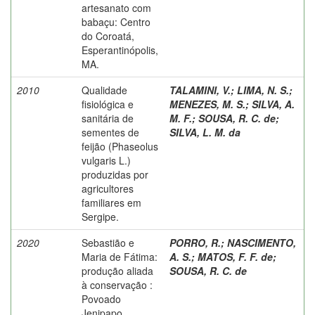
artesanato com
babaçu: Centro
do Coroatá,
Esperantinópolis,
MA.
2010
Qualidade
TALAMINI, V.
;
LIMA, N. S.
;
fisiológica e
MENEZES, M. S.
;
SILVA, A.
sanitária de
M. F.
;
SOUSA, R. C. de
;
sementes de
SILVA, L. M. da
feijão (Phaseolus
vulgaris L.)
produzidas por
agricultores
familiares em
Sergipe.
2020
Sebastião e
PORRO, R.
;
NASCIMENTO,
Maria de Fátima:
A. S.
;
MATOS, F. F. de
;
produção aliada
SOUSA, R. C. de
à conservação :
Povoado
Jenipapo,