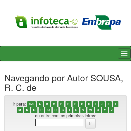
Skip
navigation
Navegando por Autor SOUSA,
R. C. de
Ir para:
0-9
A
B
C
D
E
F
G
H
I
J
K
L
M
N
O
P
Q
R
S
T
U
V
W
X
Y
Z
ou entre com as primeiras letras: