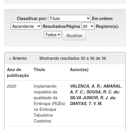
Classificar por:
Em ordem:
Resultados/Página
Registro(s):
< Anterior
Mostrando resultados 30 a 36 de 36
Ano de
Título
Autor(es)
publicação
2020
Implantando
VALENCA, A. R.
;
AMARAL,
requisitos da
A. F. C.
;
SOUSA, R. C. de
;
qualidade da
SILVA JUNIOR, R. J. da
;
Embrapa (RQEs)
DANTAS, T. V. M.
na Embrapa
Tabuleiros
Costeiros.