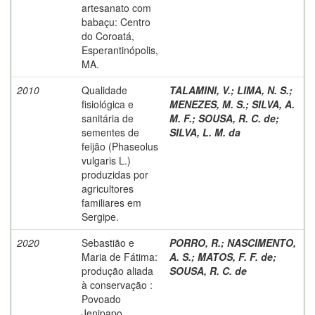
artesanato com
babaçu: Centro
do Coroatá,
Esperantinópolis,
MA.
2010
Qualidade
TALAMINI, V.
;
LIMA, N. S.
;
fisiológica e
MENEZES, M. S.
;
SILVA, A.
sanitária de
M. F.
;
SOUSA, R. C. de
;
sementes de
SILVA, L. M. da
feijão (Phaseolus
vulgaris L.)
produzidas por
agricultores
familiares em
Sergipe.
2020
Sebastião e
PORRO, R.
;
NASCIMENTO,
Maria de Fátima:
A. S.
;
MATOS, F. F. de
;
produção aliada
SOUSA, R. C. de
à conservação :
Povoado
Jenipapo,