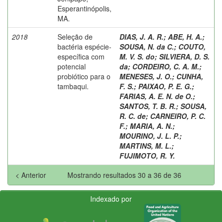
Esperantinópolis,
MA.
2018
Seleção de
DIAS, J. A. R.
;
ABE, H. A.
;
bactéria espécie-
SOUSA, N. da C.
;
COUTO,
específica com
M. V. S. do
;
SILVIERA, D. S.
potencial
da
;
CORDEIRO, C. A. M.
;
probiótico para o
MENESES, J. O.
;
CUNHA,
tambaqui.
F. S.
;
PAIXAO, P. E. G.
;
FARIAS, A. E. N. de O.
;
SANTOS, T. B. R.
;
SOUSA,
R. C. de
;
CARNEIRO, P. C.
F.
;
MARIA, A. N.
;
MOURINO, J. L. P.
;
MARTINS, M. L.
;
FUJIMOTO, R. Y.
< Anterior
Mostrando resultados 30 a 36 de 36
Indexado por