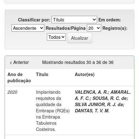
Classificar por:
Em ordem:
Resultados/Página
Registro(s):
< Anterior
Mostrando resultados 30 a 36 de 36
Ano de
Título
Autor(es)
publicação
2020
Implantando
VALENCA, A. R.
;
AMARAL,
requisitos da
A. F. C.
;
SOUSA, R. C. de
;
qualidade da
SILVA JUNIOR, R. J. da
;
Embrapa (RQEs)
DANTAS, T. V. M.
na Embrapa
Tabuleiros
Costeiros.