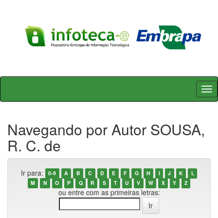
Skip
navigation
Navegando por Autor SOUSA,
R. C. de
Ir para:
0-9
A
B
C
D
E
F
G
H
I
J
K
L
M
N
O
P
Q
R
S
T
U
V
W
X
Y
Z
ou entre com as primeiras letras: