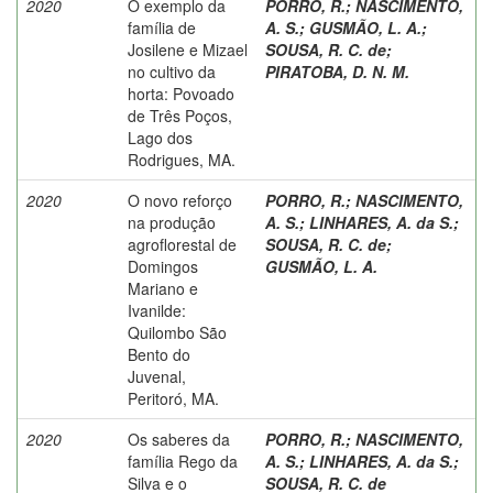
2020
O exemplo da
PORRO, R.
;
NASCIMENTO,
família de
A. S.
;
GUSMÃO, L. A.
;
Josilene e Mizael
SOUSA, R. C. de
;
no cultivo da
PIRATOBA, D. N. M.
horta: Povoado
de Três Poços,
Lago dos
Rodrigues, MA.
2020
O novo reforço
PORRO, R.
;
NASCIMENTO,
na produção
A. S.
;
LINHARES, A. da S.
;
agroflorestal de
SOUSA, R. C. de
;
Domingos
GUSMÃO, L. A.
Mariano e
Ivanilde:
Quilombo São
Bento do
Juvenal,
Peritoró, MA.
2020
Os saberes da
PORRO, R.
;
NASCIMENTO,
família Rego da
A. S.
;
LINHARES, A. da S.
;
Silva e o
SOUSA, R. C. de