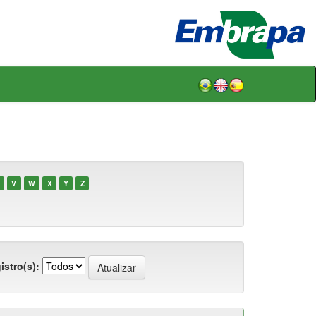
V
W
X
Y
Z
istro(s):