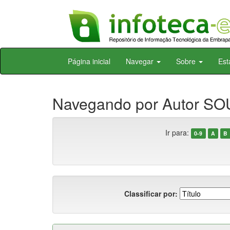
Skip
Página inicial
Navegar
Sobre
Est
navigation
Navegando por Autor SOUS
Ir para:
0-9
A
B
Classificar por: