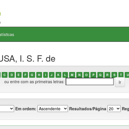
atísticas
A, I. S. F. de
C
D
E
F
G
H
I
J
K
L
M
N
O
P
Q
R
S
T
U
ou entre com as primeiras letras:
Em ordem:
Resultados/Página
Reg