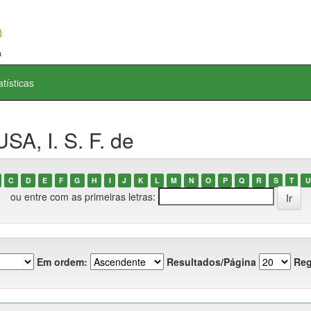
atísticas
A, I. S. F. de
C
D
E
F
G
H
I
J
K
L
M
N
O
P
Q
R
S
T
U
ou entre com as primeiras letras:
Em ordem:
Resultados/Página
Reg