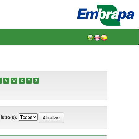
V
W
X
Y
Z
istro(s):