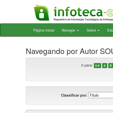
Skip
Página inicial
Navegar
Sobre
Est
navigation
Navegando por Autor SOUS
Ir para:
0-9
A
B
Classificar por: