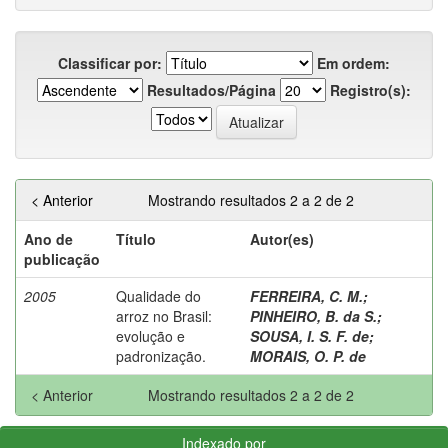
Classificar por:
Em ordem:
Resultados/Página
Registro(s):
< Anterior
Mostrando resultados 2 a 2 de 2
Ano de
Título
Autor(es)
publicação
2005
Qualidade do
FERREIRA, C. M.
;
arroz no Brasil:
PINHEIRO, B. da S.
;
evolução e
SOUSA, I. S. F. de
;
padronização.
MORAIS, O. P. de
< Anterior
Mostrando resultados 2 a 2 de 2
Indexado por