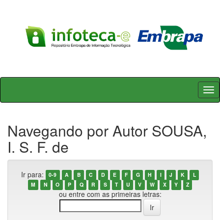
Skip
navigation
Navegando por Autor SOUSA,
I. S. F. de
Ir para:
0-9
A
B
C
D
E
F
G
H
I
J
K
L
M
N
O
P
Q
R
S
T
U
V
W
X
Y
Z
ou entre com as primeiras letras: