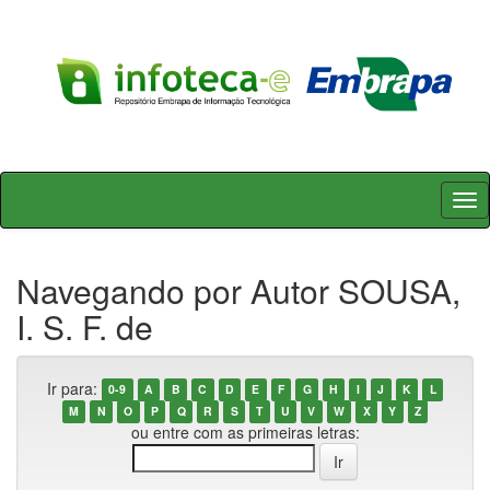
Skip
navigation
Navegando por Autor SOUSA,
I. S. F. de
Ir para:
0-9
A
B
C
D
E
F
G
H
I
J
K
L
M
N
O
P
Q
R
S
T
U
V
W
X
Y
Z
ou entre com as primeiras letras: