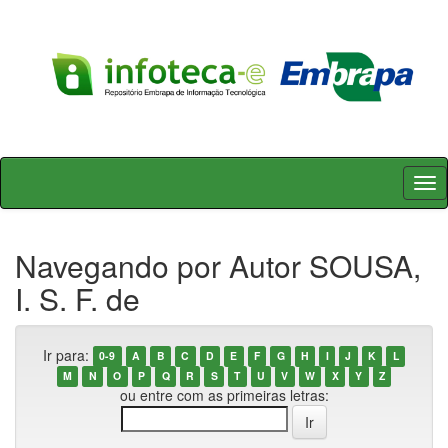
Skip
navigation
Navegando por Autor SOUSA,
I. S. F. de
Ir para:
0-9
A
B
C
D
E
F
G
H
I
J
K
L
M
N
O
P
Q
R
S
T
U
V
W
X
Y
Z
ou entre com as primeiras letras: