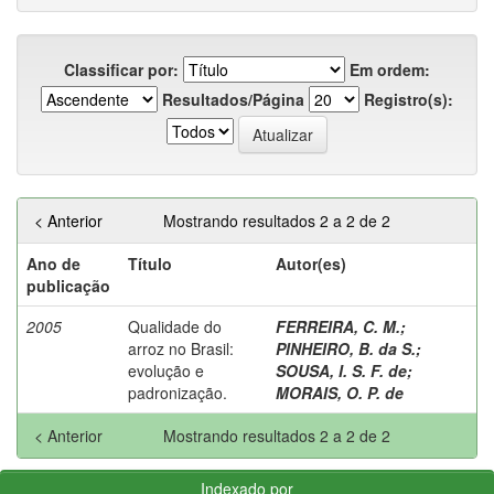
Classificar por:
Em ordem:
Resultados/Página
Registro(s):
< Anterior
Mostrando resultados 2 a 2 de 2
Ano de
Título
Autor(es)
publicação
2005
Qualidade do
FERREIRA, C. M.
;
arroz no Brasil:
PINHEIRO, B. da S.
;
evolução e
SOUSA, I. S. F. de
;
padronização.
MORAIS, O. P. de
< Anterior
Mostrando resultados 2 a 2 de 2
Indexado por