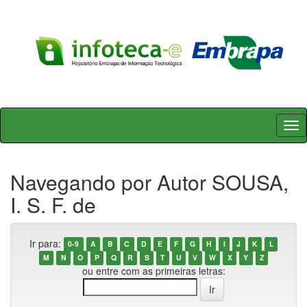
Skip
navigation
Navegando por Autor SOUSA,
I. S. F. de
Ir para:
0-9
A
B
C
D
E
F
G
H
I
J
K
L
M
N
O
P
Q
R
S
T
U
V
W
X
Y
Z
ou entre com as primeiras letras: