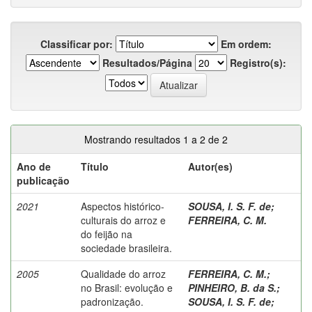
Classificar por:
Em ordem:
Resultados/Página
Registro(s):
Mostrando resultados 1 a 2 de 2
Ano de
Título
Autor(es)
publicação
2021
Aspectos histórico-
SOUSA, I. S. F. de
;
culturais do arroz e
FERREIRA, C. M.
do feijão na
sociedade brasileira.
2005
Qualidade do arroz
FERREIRA, C. M.
;
no Brasil: evolução e
PINHEIRO, B. da S.
;
padronização.
SOUSA, I. S. F. de
;