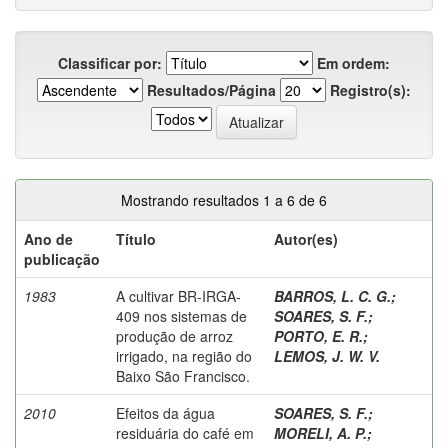
Classificar por:
Em ordem:
Resultados/Página
Registro(s):
Mostrando resultados 1 a 6 de 6
Ano de
Título
Autor(es)
publicação
1983
A cultivar BR-IRGA-
BARROS, L. C. G.
;
409 nos sistemas de
SOARES, S. F.
;
produção de arroz
PORTO, E. R.
;
irrigado, na região do
LEMOS, J. W. V.
Baixo São Francisco.
2010
Efeitos da água
SOARES, S. F.
;
residuária do café em
MORELI, A. P.
;