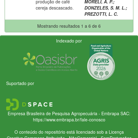
produção de café
MORELI, A. P.
;
cereja descascado.
DONZELES, S. M. L.
;
PREZOTTI, L. C.
Mostrando resultados 1 a 6 de 6
Indexado por
Suportado por
Empresa Brasileira de Pesquisa Agropecuária - Embrapa
SAC:
https://www.embrapa.br/fale-conosco
O conteúdo do repositório está licenciado sob a Licença
Creative Commons
Atribuição - NãoComercial - SemDerivações