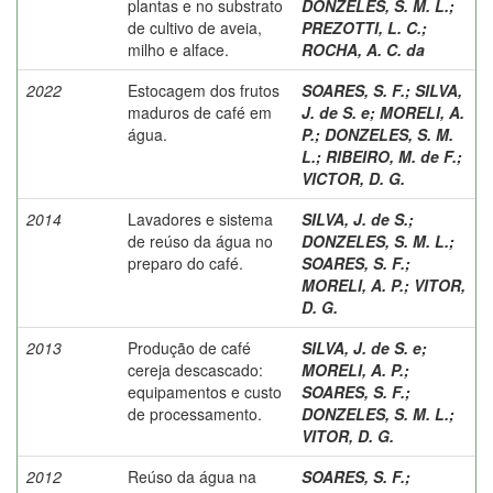
plantas e no substrato
DONZELES, S. M. L.
;
de cultivo de aveia,
PREZOTTI, L. C.
;
milho e alface.
ROCHA, A. C. da
2022
Estocagem dos frutos
SOARES, S. F.
;
SILVA,
maduros de café em
J. de S. e
;
MORELI, A.
água.
P.
;
DONZELES, S. M.
L.
;
RIBEIRO, M. de F.
;
VICTOR, D. G.
2014
Lavadores e sistema
SILVA, J. de S.
;
de reúso da água no
DONZELES, S. M. L.
;
preparo do café.
SOARES, S. F.
;
MORELI, A. P.
;
VITOR,
D. G.
2013
Produção de café
SILVA, J. de S. e
;
cereja descascado:
MORELI, A. P.
;
equipamentos e custo
SOARES, S. F.
;
de processamento.
DONZELES, S. M. L.
;
VITOR, D. G.
2012
Reúso da água na
SOARES, S. F.
;