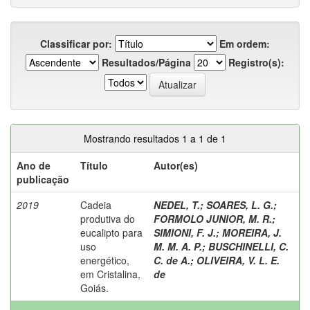
Classificar por:
Em ordem:
Resultados/Página
Registro(s):
Mostrando resultados 1 a 1 de 1
Ano de
Título
Autor(es)
publicação
2019
Cadeia
NEDEL, T.
;
SOARES, L. G.
;
produtiva do
FORMOLO JUNIOR, M. R.
;
eucalipto para
SIMIONI, F. J.
;
MOREIRA, J.
uso
M. M. A. P.
;
BUSCHINELLI, C.
energético,
C. de A.
;
OLIVEIRA, V. L. E.
em Cristalina,
de
Goiás.