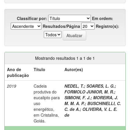
Classificar por:
Em ordem:
Resultados/Página
Registro(s):
Mostrando resultados 1 a 1 de 1
Ano de
Título
Autor(es)
publicação
2019
Cadeia
NEDEL, T.
;
SOARES, L. G.
;
produtiva do
FORMOLO JUNIOR, M. R.
;
eucalipto para
SIMIONI, F. J.
;
MOREIRA, J.
uso
M. M. A. P.
;
BUSCHINELLI, C.
energético,
C. de A.
;
OLIVEIRA, V. L. E.
em Cristalina,
de
Goiás.